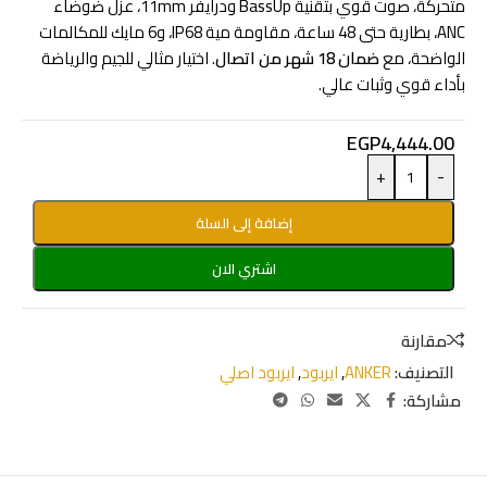
متحركة، صوت قوي بتقنية BassUp ودرايفر 11mm، عزل ضوضاء
ANC، بطارية حتى 48 ساعة، مقاومة مية IP68، و6 مايك للمكالمات
الواضحة، مع
ضمان 18 شهر من اتصال
. اختيار مثالي للجيم والرياضة
بأداء قوي وثبات عالي.
EGP
4,444.00
+
-
إضافة إلى السلة
اشتري الان
مقارنة
التصنيف:
ANKER
,
ايربود
,
ايربود اصلي
مشاركة: