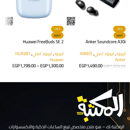
-24%
-25%
اصليه
اصليه
2
Huawei FreeBuds SE 2
Anker Soundcore A30i
ايربود
,
ايربود اصلي
,
ANKER
ايربود
,
ايربود اصلي
,
HUAWEI
ا
m
Huawei
Anker
EGP
1,799.00
–
EGP
1,300.00
EGP
1,490.00
0
EGP
1,999.00
تحديد أحد الخيارات
تحديد أحد الخيارات
المكتبة تك – هو متجر متخصص لبيع الساعات الذكية والاكسسوارات