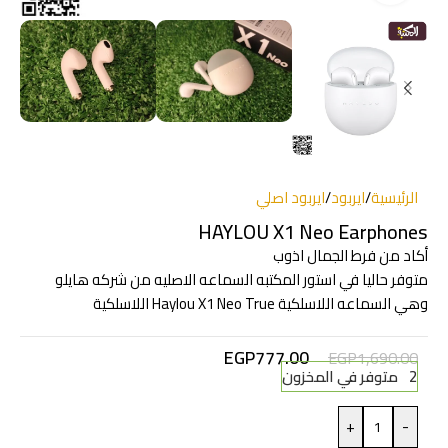
الرئيسية
/
ايربود
/
ايربود اصلي
HAYLOU X1 Neo Earphones
أكاد من فرط الجمال اذوب
متوفر حاليا في استور المكتبه السماعه الاصليه من شركه هايلو
وهي السماعه اللاسلكية Haylou X1 Neo True اللاسلكية
EGP
777.00
EGP
1,690.00
2 متوفر في المخزون
+
-