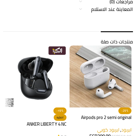
مراجعات (0)
المعاينة عند الاستلام
منتجات ذات صلة
-19%
-29%
Airpods pro 2 semi original
اصليه
2
ANKER LIBERTY 4 NC
ايربود
,
ايربود كوبي