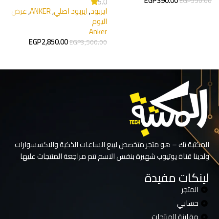
EGP
390.00
ا
EGP
550.00
5.0
ايربود
,
ايربود اصلي
,
ANKER
,
عرض
bl
إضافة إلى السلة
اليوم
0
Anker
EGP
2,850.00
EGP
3,500.00
إضافة إلى السلة
المكتبة تك – هو متجر متخصص لبيع الساعات الذكية والاكسسوارات
ولدينا قناة يوتيوب شهيرة بنفس الاسم تتم مراجعة المنتجات عليها
لينكات مفيدة
المتجر
حسابي
مقارنة المنتجات