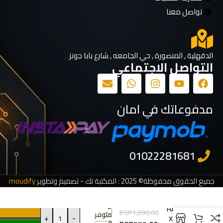
تواصل معنا
الدقهلية , المنصورة , حي الجامعه , شارع بابا جونز
التواصل الاجتماعي
مدفوعاتك في امان
جميع الحقوق محفوظة© 2025 : المكتبة تك - تصميم وتطوير
moudify
2
HAYLOU
EGP
1,690.00
متوفر
+
-
X1 Neo
في