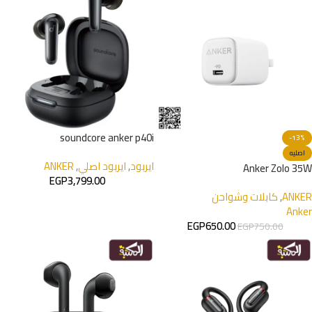
soundcore anker p40i
-13%
اصليه
ايربود
,
ايربود اصلي
,
ANKER
Anker Zolo 35W
EGP
3,799.00
ANKER
,
كابلات وشواحن
Anker
EGP
650.00
EGP
750.00