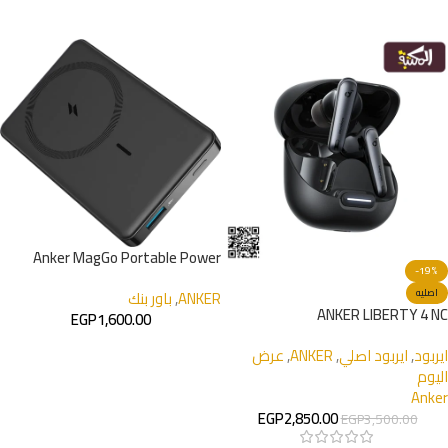
Anker MagGo Portable Power
-19%
Bank 10000 mAh
اصليه
ANKER
,
باور بنك
ANKER LIBERTY 4 NC
EGP
1,600.00
ايربود
,
ايربود اصلي
,
ANKER
,
عرض
اليوم
Anker
EGP
2,850.00
EGP
3,500.00