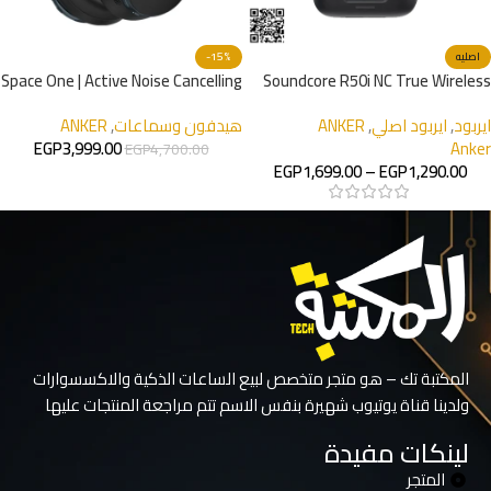
اصليه
-15%
Space One | Active Noise Cancelling
Soundcore R50i NC True Wireless
Headphones
Earbuds Noice Cancellation
ايربود
,
ايربود اصلي
,
ANKER
هيدفون وسماعات
,
ANKER
EGP
3,999.00
Anker
EGP
4,700.00
EGP
1,699.00
–
EGP
1,290.00
المكتبة تك – هو متجر متخصص لبيع الساعات الذكية والاكسسوارات
ولدينا قناة يوتيوب شهيرة بنفس الاسم تتم مراجعة المنتجات عليها
لينكات مفيدة
المتجر