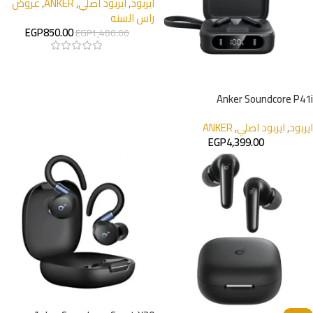
ايربود
,
ايربود اصلي
,
ANKER
,
عروض
راس السنه
EGP
850.00
EGP
1,400.00
Anker Soundcore P41i
ايربود
,
ايربود اصلي
,
ANKER
EGP
4,399.00