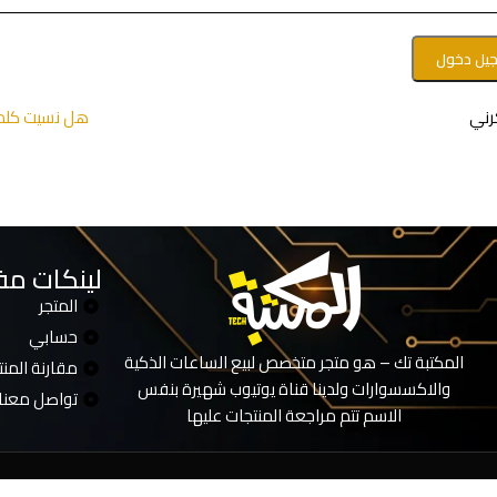
يل دخول
رني
هل نسيت كلمة
لينكات مف
المتجر
حسابي
المكتبة تك – هو متجر متخصص لبيع الساعات الذكية
مقارنة المن
والاكسسوارات ولدينا قناة يوتيوب شهيرة بنفس
تواصل معنا
الاسم تتم مراجعة المنتجات عليها