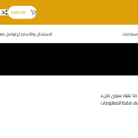
EGP
0.00
سماعات
الاستبدال والأسترجاع
تواصل معن
ه. ما عليك سوى ملء
 منك فقط المعلومات