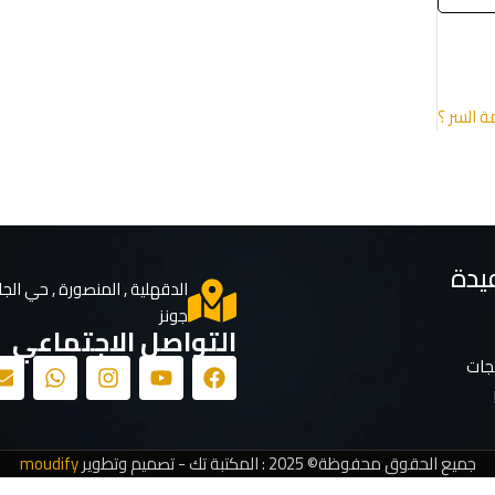
 السر ؟
يدة
الدقهلية , المنصورة , حي الجا
جونز
التواصل الاجتماعي
تجات
جميع الحقوق محفوظة© 2025 : المكتبة تك - تصميم وتطوير
moudify