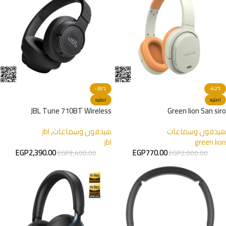
-30%
-62%
اصليه
اصليه
JBL Tune 710BT Wireless
Green lion San siro
هيدفون وسماعات
هيدفون وسماعات
,
jbl
jbl
green lion
EGP
2,390.00
EGP
770.00
EGP
3,400.00
EGP
2,000.00