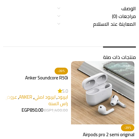
الوصف
مراجعات (0)
المعاينة عند الاستلام
منتجات ذات صلة
-39%
Anker Soundcore R50i
5.0
ايربود
,
ايربود اصلي
,
ANKER
,
عروض
راس السنه
EGP
850.00
EGP
1,400.00
إضافة إلى السلة
-29%
i
Airpods pro 2 semi original