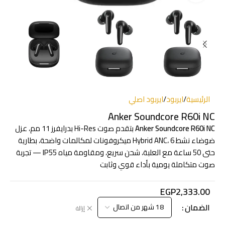
الرئيسية
/
ايربود
/
ايربود اصلي
Anker Soundcore R60i NC
Anker Soundcore R60i NC
بتقدم صوت Hi-Res بدرايفرز 11 مم، عزل
ضوضاء نشط Hybrid ANC، 6 ميكروفونات لمكالمات واضحة، بطارية
حتى 50 ساعة مع العلبة، شحن سريع، ومقاومة مياه IP55 — تجربة
صوت متكاملة يومية بأداء قوي وثابت
EGP
2,333.00
الضمان
إزالة