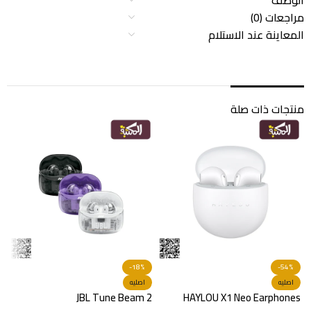
الوصف
مراجعات (0)
المعاينة عند الاستلام
منتجات ذات صلة
-18%
-54%
s
اصليه
اصليه
s
JBL Tune Beam 2
HAYLOU X1 Neo Earphones
ا