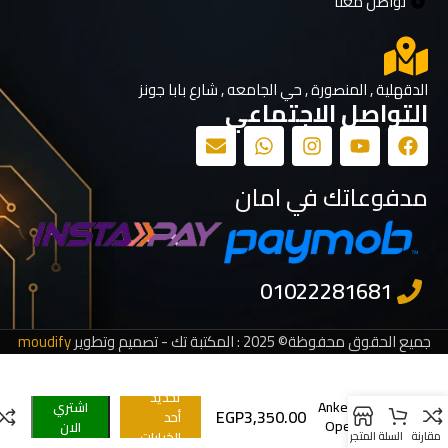
تواصل معنا
الدقهلية , المنصورة , حي الجامعه , شارع بابا جونز
التواصل الاجتماعي
مدفوعاتك في امان
جميع الحقوق محفوظة© 2025 : المكتبة تك - تصميم وتطوير
moudify
Soundcore
تحديد
Anker V30i
اشتري
EGP
3,350.00
أحد
Open-Ear
الان
الخيارات
مقارنة
السلة
المتجر
Headphones