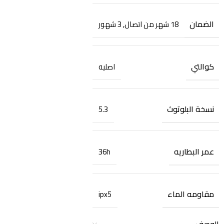
الضمان
18 شهر من اتصال
,
3 شهور
كوالتي
اصليه
نسخة البلوتوث
5.3
عمر البطاريه
36h
مقاومه الماء
ipx5