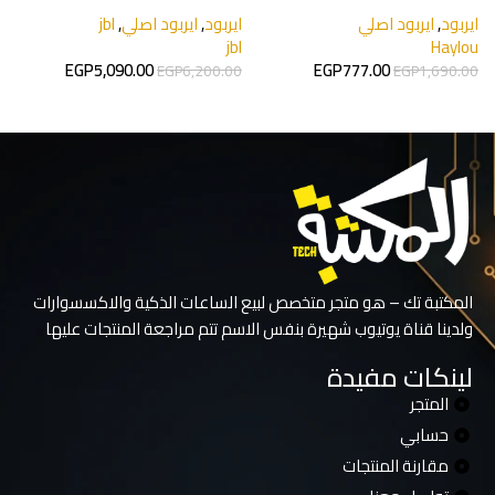
ايربود
,
ايربود اصلي
ايربود
,
ايربود اصلي
,
jbl
0
jbl
Haylou
EGP
5,090.00
EGP
777.00
EGP
6,200.00
EGP
1,690.00
إضافة إلى السلة
تحديد أحد الخيارات
المكتبة تك – هو متجر متخصص لبيع الساعات الذكية والاكسسوارات
ولدينا قناة يوتيوب شهيرة بنفس الاسم تتم مراجعة المنتجات عليها
لينكات مفيدة
المتجر
حسابي
مقارنة المنتجات