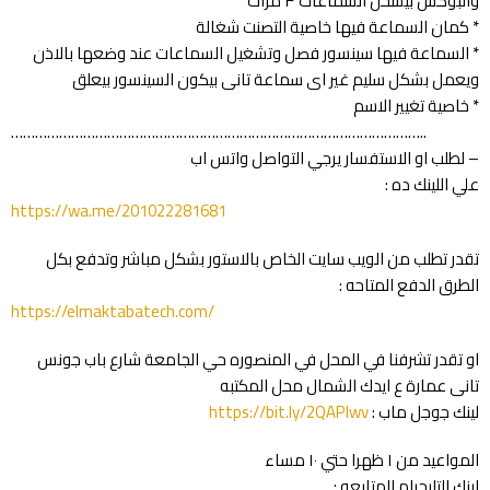
والبوكس بيشحن السماعات ٣ مرات
* كمان السماعة فيها خاصية التصنت شغالة
* السماعة فيها سينسور فصل وتشغيل السماعات عند وضعها بالاذن
ويعمل بشكل سليم غير اى سماعة تانى بيكون السينسور بيعلق
* خاصية تغيير الاسم
…………………………………………………………………………………………..
– لطلب او الاستفسار يرجي التواصل واتس اب
علي اللينك ده :
https://wa.me/201022281681
تقدر تطلب من الويب سايت الخاص بالاستور بشكل مباشر وتدفع بكل
الطرق الدفع المتاحه :
https://elmaktabatech.com/
او تقدر تشرفنا في المحل في المنصوره حي الجامعة شارع باب جونس
تانى عمارة ع ايدك الشمال محل المكتبه
لينك جوجل ماب :
https://bit.ly/2QAPlwv
المواعيد من ١ ظهرا حتي ١٠ مساء
لينك التليجرام للمتابعه :