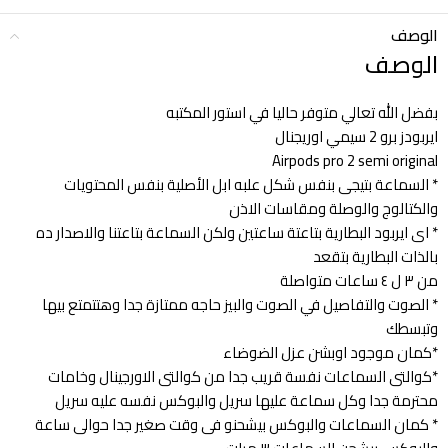
الوصف
الوصف
بفضل الله تعالي متوفر حاليا في استور المكتبه
ايربودز برو 2 سيمي اوريجنال
Airpods pro 2 semi original
* السماعة بتيجى بنفس شكل علبه ابل الأصلية بنفس المحتويات
والكتالوج والوصلة ومقاسات الاذن
* اى ايربود البطارية بتاعتة ساعتين ولكن السماعة بتاعتنا والاصدار ده
بالذات البطارية بتقعد
من ٣ ل ٤ ساعات متواصلة
* الصوت والتفاصيل في الصوت والبيز حاجه ممتازة جدا وهتتمتع بيها
وتبسطك
*كمان موجود اوبشن عزل الضوضاء
*كوالتى السماعات نفسة قريب جدا من كوالتى الاورجينال وخامات
محترمة جدا وكل سماعة عليها سريل والبوكس نفسه عليه سريل
* كمان السماعات والبوكس بيشحنو فى وقت صغير جدا حوالى ساعة