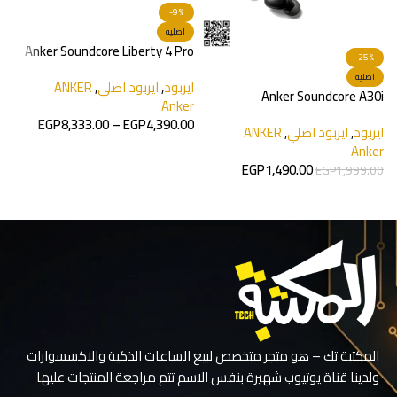
-9%
اصليه
Anker Soundcore Liberty 4 Pro
-25%
اصليه
ايربود
,
ايربود اصلي
,
ANKER
s
Anker Soundcore A30i
Anker
EGP
8,333.00
–
EGP
4,390.00
ايربود
,
ايربود اصلي
,
ANKER
ا
u
Anker
تحديد أحد الخيارات
EGP
1,490.00
0
EGP
1,999.00
تحديد أحد الخيارات
المكتبة تك – هو متجر متخصص لبيع الساعات الذكية والاكسسوارات
ولدينا قناة يوتيوب شهيرة بنفس الاسم تتم مراجعة المنتجات عليها