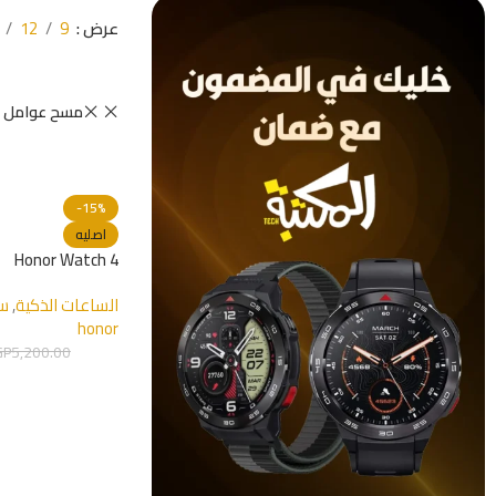
عرض
9
12
مسح عوامل ا
-15%
اصليه
Honor Watch 4
الساعات الذكية
,
سا
honor
GP
5,200.00