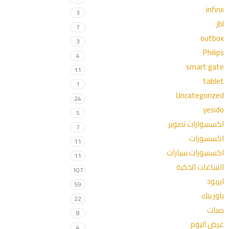
infinx
3
jbl
7
outbox
3
Philips
4
smart gate
11
tablet
1
Uncategorized
24
yesido
5
اكسسوارات تصوير
7
اكسسورات
11
اكسسورات سيارات
11
الساعات الذكية
107
ايربود
59
باور بنك
22
صبات
8
عرض اليوم
4