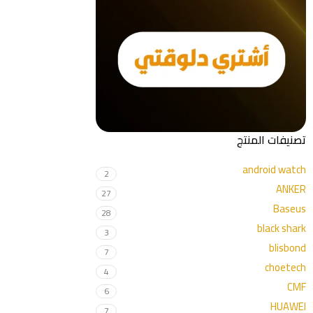
تصنيفات المنتج
android watch
2
ANKER
27
Baseus
28
black shark
3
blisbond
7
choetech
4
CMF
6
HUAWEI
7