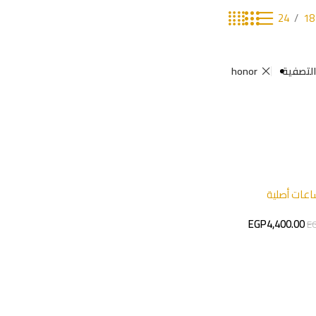
24
18
لتصفية
honor
عات أصلية
EGP
4,400.00
E