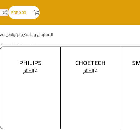
EGP
0.00
الاستبدال والأسترجاع
تواصل معن
عرض ⁦6⁩ من كل النتائج
PHILIPS
CHOETECH
SM
4 المنتج
4 المنتج