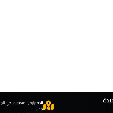
يدة
الدقهلية , المنصورة , حي الجا
جونز