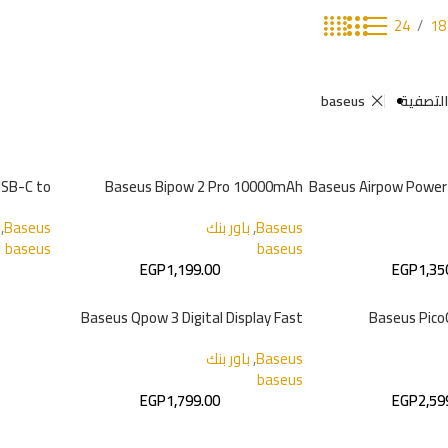
24
18
لتصفية
baseus
USB-C to
Baseus Bipow 2 Pro 10000mAh
Baseus Airpow Powe
ning 20W
Baseus
,
باور بنك
Baseus
,
baseus
baseus
EGP
1,199.00
EGP
1,35
Baseus Qpow 3 Digital Display Fast
Baseus Pico
Charging Power Bank
Magnetic Powe
Baseus
,
باور بنك
baseus
EGP
1,799.00
EGP
2,59