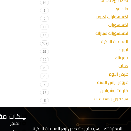
Uncategorized
24
yesido
5
اكسسوارات تصوير
7
اكسسورات
11
اكسسورات سيارات
11
الساعات الذكية
109
ايربود
59
باور بنك
22
صبات
8
عرض اليوم
4
عروض راس السنه
2
كابلات وشواحن
27
هيدفون وسماعات
6
لينكات مف
المتجر
المكتبة تك – هو متجر متخصص لبيع الساعات الذكية