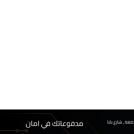
مدفوعاتك في امان
معه , شارع بابا