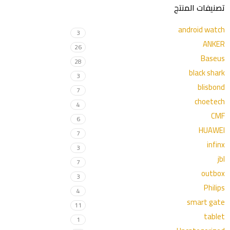
تصنيفات المنتج
android watch
3
ANKER
26
Baseus
28
black shark
3
blisbond
7
choetech
4
CMF
6
HUAWEI
7
infinx
3
jbl
7
outbox
3
Philips
4
smart gate
11
tablet
1