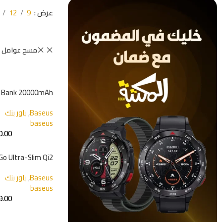
عرض
9
12
مسح عوامل ا
r Bank 20000mAh
Baseus
,
باور بنك
baseus
0.00
Go Ultra-Slim Qi2
r Bank 10000mAh
Baseus
,
باور بنك
baseus
9.00