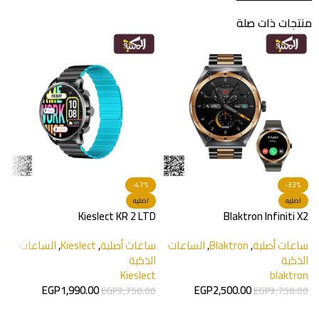
منتجات ذات صلة
A
h
0
س
-47%
-33%
ا
اصليه
اصليه
t
Kieslect KR 2 LTD
Blaktron Infiniti X2
ساعات أصلية
,
Blaktron
,
الساعات
ساعات أصلية
,
Kieslect
,
الساعات
الذكية
الذكية
Kieslect
blaktron
EGP
1,990.00
EGP
2,500.00
EGP
3,750.00
EGP
3,750.00
إضافة إلى السلة
تحديد أحد الخيارات