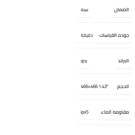
الضمان
سنه
جوده القياسات
دقيقة
البراند
qcy
الحجم
1.43″ 466×466
مقاومه الماء
ipx5