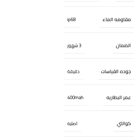
مقاومه الماء
ip68
الضمان
3 شهور
جوده القياسات
دقيقة
عمر البطاريه
400mah
كوالتي
اصليه