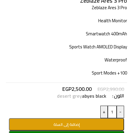
Zeblaze Ares 3 Pro
Zeblaze Ares 3 Pro
Health Monitor
Smartwatch 400mAh
Sports Watch AMOLED Display
Waterproof
100+ Sport Modes
EGP
2,500.00
EGP
2,990.00
اللون
desert grey
abyes black
+
-
إضافة إلى السلة