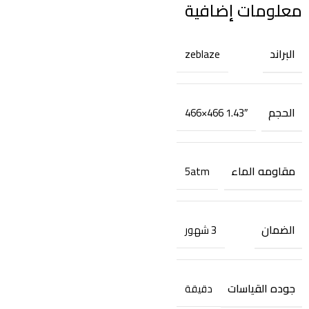
معلومات إضافية
البراند
zeblaze
الحجم
1.43″ 466×466
مقاومه الماء
5atm
الضمان
3 شهور
جوده القياسات
دقيقة