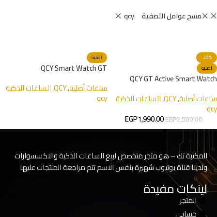
مسح عوامل التصفية
qcy
-20%
اصليه
QCY Smart Watch GT
اصليه
QCY GT Active Smart Watch
ساعات أصلية
,
QCY
,
الساعات الذكية
qcy
ساعات أصلية
,
QCY
,
الساعات الذكية
qcy
EGP
1,990.00
EGP
2,500.00
المكتبة تك – هو متجر متخصص لبيع الساعات الذكية والاكسسوارات
ولدينا قناة يوتيوب شهيرة بنفس الاسم تتم مراجعة المنتجات عليها
لينكات مفيدة
المتجر
حسابي