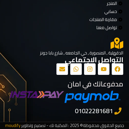
المتجر
حسابي
مقارنة المنتجات
تواصل معنا
الدقهلية , المنصورة , حي الجامعه , شارع بابا جونز
التواصل الاجتماعي
مدفوعاتك في امان
جميع الحقوق محفوظة© 2025 : المكتبة تك - تصميم وتطوير
moudify