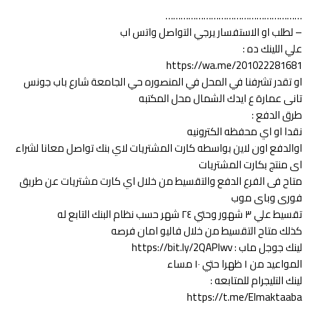
………………………………………………
– لطلب او الاستفسار يرجي التواصل واتس اب
علي اللينك ده :
https://wa.me/201022281681
او تقدر تشرفنا في المحل في المنصوره حي الجامعة شارع باب جونس
تانى عمارة ع ايدك الشمال محل المكتبه
طرق الدفع :
نقدا او اي محفظه الكترونيه
اوالدفع اون لاين بواسطه كارت المشتريات لاي بنك تواصل معانا لشراء
اى منتج بكارت المشتريات
متاح فى الفرع الدفع والتقسيط من خلال اي كارت مشتريات عن طريق
فورى وباى موب
تقسيط علي ٣ شهور وحتي ٢٤ شهر حسب نظام البنك التابع له
كذلك متاح التقسيط من خلال فاليو امان فرصه
لينك جوجل ماب : https://bit.ly/2QAPlwv
المواعيد من ١ ظهرا حتي ١٠ مساء
لينك التليجرام للمتابعه :
https://t.me/Elmaktaaba