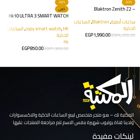
-55%
-53%
Blaktron Zenith Z2 –
كوبي
Smartwatch
Hk10 ULTRA 3 SMART WATCH
ساعات أصلية
,
Blaktron
,
الساعات
l
الذكية
HK
,
copy smart watch
,
الساعات
n
EGP
1,990.00
الذكية
EGP
4,200.00
س
hk
ا
إضافة إلى السلة
EGP
850.00
EGP
1,900.00
0
إضافة إلى السلة
المكتبة تك – هو متجر متخصص لبيع الساعات الذكية والاكسسوارات
ولدينا قناة يوتيوب شهيرة بنفس الاسم تتم مراجعة المنتجات عليها
لينكات مفيدة