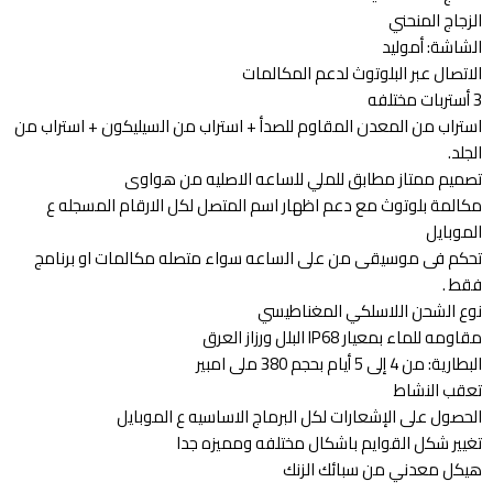
الزجاج المنحني
الشاشة: أموليد
الاتصال عبر البلوتوث لدعم المكالمات
3 أستربات مختلفه
استراب من المعدن المقاوم للصدأ + استراب من السيليكون + استراب من
الجلد.
تصميم ممتاز مطابق للملي للساعه الاصليه من هواوى
مكالمة بلوتوث مع دعم اظهار اسم المتصل لكل الارقام المسجله ع
الموبايل
تحكم فى موسيقى من على الساعه سواء متصله مكالمات او برنامج
فقط .
نوع الشحن اللاسلكي المغناطيسي
مقاومه للماء بمعيار IP68 البلل ورزاز العرق
البطارية: من 4 إلى 5 أيام بحجم 380 ملى امبير
تعقب النشاط
الحصول على الإشعارات لكل البرماج الاساسيه ع الموبايل
تغيير شكل القوايم باشكال مختلفه ومميزه جدا
هيكل معدني من سبائك الزنك