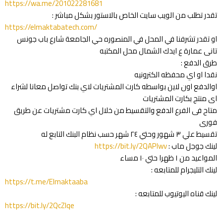
https://wa.me/201022281681
تقدر تطلب من الويب سايت الخاص بالاستور بشكل مباشر :
https://elmaktabatech.com/
او تقدر تشرفنا في المحل في المنصوره حي الجامعة شارع باب جونس
تانى عمارة ع ايدك الشمال محل المكتبه
طرق الدفع :
نقدا او اي محفظه الكترونيه
اوالدفع اون لاين بواسطه كارت المشتريات لاي بنك تواصل معانا لشراء
اى منتج بكارت المشتريات
متاح فى الفرع الدفع والتقسيط من خلال اي كارت مشتريات عن طريق
فورى
تقسيط علي ٣ شهور وحتي ٢٤ شهر حسب نظام البنك التابع له
لينك جوجل ماب :
https://bit.ly/2QAPlwv
المواعيد من ١ ظهرا حتي ١٠ مساء
لينك التليجرام للمتابعه :
https://t.me/Elmaktaaba
لينك قناه اليوتيوب للمتابعه :
https://bit.ly/2QcZIqe