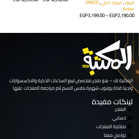
r
ايربود
,
ايربود اصلي
,
ANKER
0
Anker
تحديد أحد الخيارات
EGP
3,199.00
–
EGP
2,190.00
تحديد أحد الخيارات
المكتبة تك – هو متجر متخصص لبيع الساعات الذكية والاكسسوارات
ولدينا قناة يوتيوب شهيرة بنفس الاسم تتم مراجعة المنتجات عليها
لينكات مفيدة
المتجر
حسابي
مقارنة المنتجات
تواصل معنا