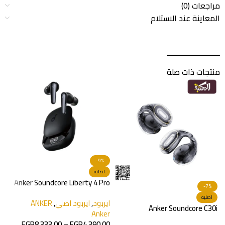
مراجعات (0)
المعاينة عند الاستلام
منتجات ذات صلة
-9%
اصليه
Anker Soundcore Liberty 4 Pro
-7%
r
اصليه
ايربود
,
ايربود اصلي
,
ANKER
s
Anker Soundcore C30i
Anker
ا
EGP
8,333.00
–
EGP
4,390.00