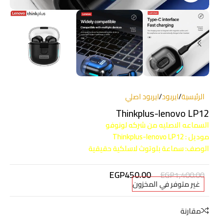
الرئيسية
/
ايربود
/
ايربود اصلي
Thinkplus-lenovo LP12
السماعه الاصليه من شركه لونوفو
موديل : Thinkplus-lenovo LP12
الوصف: سماعة بلوتوث لاسلكية حقيقية
EGP
450.00
EGP
1,400.00
غير متوفر في المخزون
مقارنة