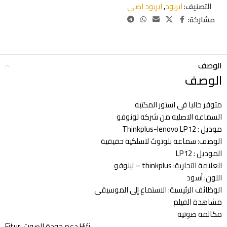
التصنيف:
ايربود
,
ايربود اصلي
مشاركة:
الوصف
الوصف
متوفر حاليا فى استور المكتبه
السماعه الاصليه من شركه لونوفو
موديل : Thinkplus-lenovo LP12
الوصف: سماعة بلوتوث لاسلكية حقيقية
الموديل : LP12
العلامة التجارية: thinkplus – لينوفو
اللون: أسود
الوظائف الرئيسية: الاستماع إلى الموسيقى
مشاهدة الفيلم
مكالمة صوتية
Fitur: دعم جودة الصوت Hifi