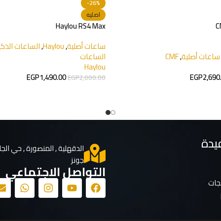
-26%
اصليه
Haylou RS4 Max
C
ساعات أصلية
,
Haylou
,
الساعات الذكي
ساعات أصلية
,
CMF
الساعات
Haylou
EGP
1,490.00
EGP
2,690
EGP
2,000.00
يدة
الدقهلية , المنصورة , حي الجا
جونز
التواصل الاجتماعي
تجات