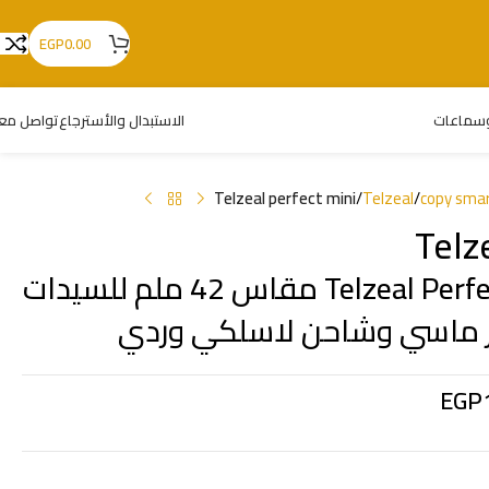
EGP
0.00
سماعات
الاستبدال والأسترجاع
تواصل معن
Telzeal perfect mini
/
Telzeal
/
copy sma
Telz
ساعة ذكية Telzeal Perfect Mini مقاس 42 ملم للسيدات
EGP