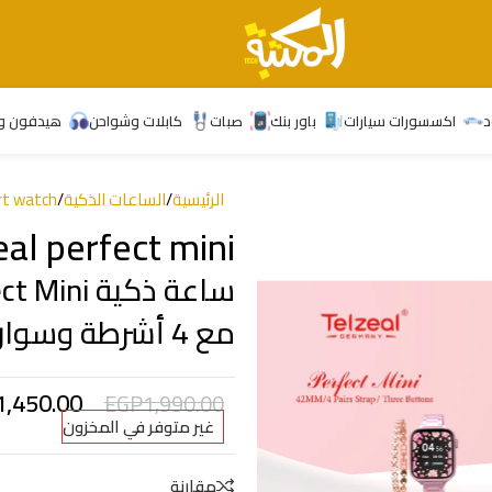
د
اكسسورات سيارات
باور بنك
صبات
كابلات وشواحن
هيدفون و
الرئيسية
/
الساعات الذكية
/
rt watch
eal perfect mini
مع 4 أشرطة وسوار ماسي وشاحن لاسلكي وردي
1,450.00
EGP
1,990.00
غير متوفر في المخزون
مقارنة