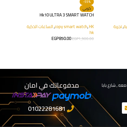
-55%
كوبي
Hk10 ULTRA 3 SMART WATCH
ة
,
تجربة
HK
,
copy smart watch
,
الساعات الذكية
hk
EGP
850.00
EGP
1,900.00
مدفوعاتك في امان
معه , شارع بابا