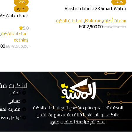
-23%
-40%
Blaktron Infiniti X3 Smart Watch
اصليه
MF Watch Pro 2
ساعات أصلية
,
Blaktron
,
الساعات الذكية
EGP
2,500.00
EGP
4,150.00
5.0
الساعات الذكية
,
nothing
.00
EGP
3,500.00
لينكات مف
المتجر
حسابي
المكتبة تك – هو متجر متخصص لبيع الساعات الذكية
مقارنة المن
والاكسسوارات ولدينا قناة يوتيوب شهيرة بنفس
تواصل معنا
الاسم تتم مراجعة المنتجات عليها