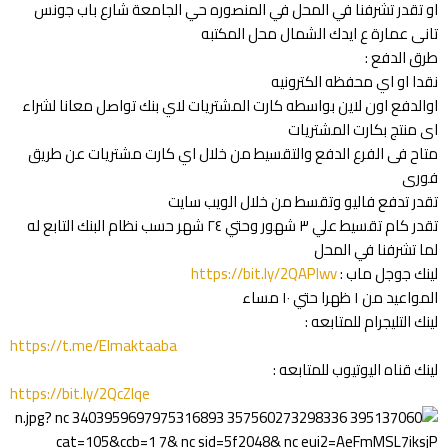
او تقدر تشرفنا في المحل في المنصوره حي الجامعة شارع باب جونس
تانى عمارة ع ايدك الشمال محل المكتبه
طرق الدفع :
نقدا او اي محفظه الكترونيه
اوالدفع اون لاين بواسطه كارت المشتريات لاي بنك تواصل معانا لشراء
اى منتج بكارت المشتريات
متاح فى الفرع الدفع والتقسيط من خلال اي كارت مشتريات عن طريق
فورى
تقدر تدفع فاليو وتقسط من خلال الويب سايت
تقدر كام تقسيط علي ٣ شهور وحتي ٢٤ شهر حسب نظام البنك التابع له
لما تشرفنا في المحل
لينك جوجل ماب :
https://bit.ly/2QAPlwv
المواعيد من ١ ظهرا حتي ١٠ مساء
لينك التليجرام للمتابعه :
https://t.me/Elmaktaaba
لينك قناه اليوتيوب للمتابعه :
https://bit.ly/2QcZIqe