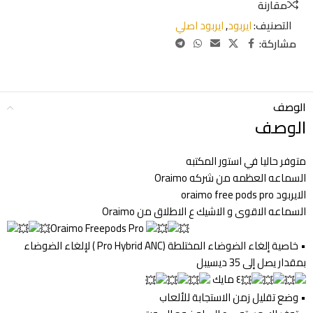
مقارنة
التصنيف:
ايربود
,
ايربود اصلي
مشاركة:
الوصف
الوصف
متوفر حاليا في استور المكتبه
السماعه العظمه من شركه Oraimo
الايربود oraimo free pods pro
السماعه الاقوى و الاشيك ع الاطلاق من Oraimo
Oraimo Freepods Pro
• خاصية إلغاء الضوضاء المختلطة (Pro Hybrid ANC ) لإلغاء الضوضاء
بمقدار يصل إلى 35 ديسيبل
٤ مايك
• وضع تقليل زمن الاستجابة للألعاب