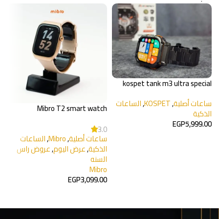
kospet tank m3 ultra special
edition
ساعات أصلية
,
KOSPET
,
الساعات
Mibro T2 smart watch
الذكية
e
EGP
5,999.00
3.0
ساعات أصلية
,
Mibro
,
الساعات
إضافة إلى السلة
ا
الذكية
,
عرض اليوم
,
عروض راس
0
السنه
Mibro
EGP
3,099.00
إضافة إلى السلة