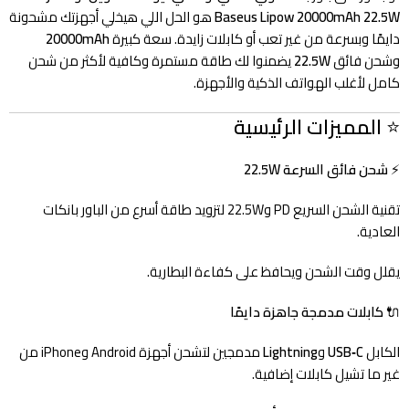
Baseus Lipow 20000mAh 22.5W
هو الحل اللي هيخلي أجهزتك مشحونة
دايمًا وبسرعة من غير تعب أو كابلات زايدة. سعة كبيرة
20000mAh
وشحن فائق
22.5W
يضمنوا لك طاقة مستمرة وكافية لأكثر من شحن
كامل لأغلب الهواتف الذكية والأجهزة.
⭐
المميزات الرئيسية
⚡
شحن فائق السرعة 22.5W
تقنية الشحن السريع PD و22.5W لتزويد طاقة أسرع من الباور بانكات
العادية.
يقلل وقت الشحن ويحافظ على كفاءة البطارية.
🔌
كابلات مدمجة جاهزة دايمًا
الكابل
USB‑C
و
Lightning
مدمجين لتشحن أجهزة Android وiPhone من
غير ما تشيل كابلات إضافية.