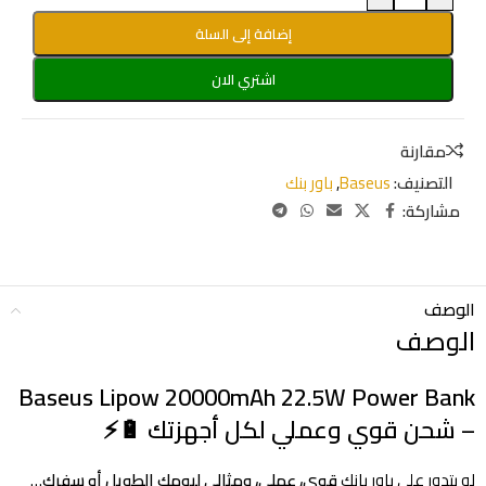
إضافة إلى السلة
اشتري الان
مقارنة
التصنيف:
Baseus
,
باور بنك
مشاركة:
الوصف
الوصف
Baseus Lipow 20000mAh 22.5W Power Bank
– شحن قوي وعملي لكل أجهزتك 🔋⚡
لو بتدور على باور بانك
قوي، عملي، ومثالي ليومك الطويل أو سفرك
…