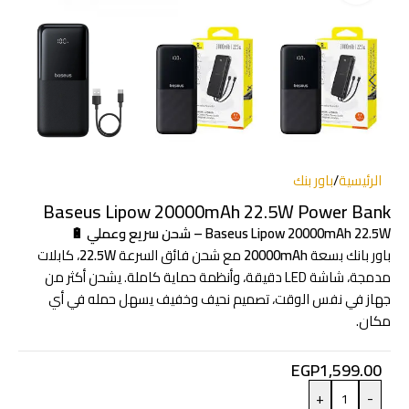
الرئيسية
/
باور بنك
Baseus Lipow 20000mAh 22.5W Power Bank
Baseus Lipow 20000mAh 22.5W – شحن سريع وعملي 🔋
باور بانك بسعة
20000mAh
مع شحن فائق السرعة
22.5W
، كابلات
مدمجة، شاشة LED دقيقة، وأنظمة حماية كاملة. يشحن أكثر من
جهاز في نفس الوقت، تصميم نحيف وخفيف يسهل حمله في أي
مكان.
EGP
1,599.00
+
-