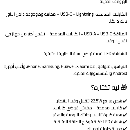
الهواتف الحديثة.
الكابلات المدمجة:
USB‑C + Lightning – مجانية وموجودة داخل الباور
بانك دايمًا.
المنافذ:
USB‑A + USB‑C + الكابلات المدمجة – تشحن أكتر من جهاز في
نفس الوقت.
الشاشة:
LED رقمية توضح نسبة البطارية المتبقية.
التوافق:
متوافق مع iPhone، Samsung، Huawei، Xiaomi، وأغلب أجهزة
Android والأكسسوارات الذكية.
🎁
ليه تختاره؟
✔️ شحن سريع 22.5W لتقليل وقت الانتظار.
✔️ كابلات مدمجة – مفيش فوضى كابلات.
✔️ سعة كبيرة تناسب رحلاتك اليومية والسفر.
✔️ شاشة LED ذكية بتوضح الطاقة المتبقية.
✔️ حماية كاملة لجهازك.