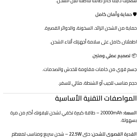
هتعرف دايمًا كام طاقة فاضلة قبل الشحن.
🛡️
حماية وأمان كامل
حماية من الشحن الزائد، السخونة، والدوائر القصيرة.
اطمئنان كامل على سلامة أجهزتك أثناء الشحن.
📦
تصميم عملي ومتين
جسم قوي من خامات مقاومة للخدش والصدمات.
حجم مناسب للجيب أو الشنطة، مثالي للسفر.
المواصفات التقنية الأساسية
السعة:
20000mAh – طاقة كبيرة تكفي لشحن تليفونك أكتر من مرة
بسهولة.
القدرة القصوى للشحن:
حتى
22.5W
– شحن سريع ومناسب لمعظم