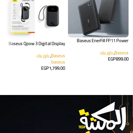
Baseus EnerFill FP11 Power
Baseus Qpow 3 Digital Display
Bank
Fast Charging Power Bank
Baseus
,
باور بنك
2
Baseus
,
باور بنك
EGP
899.00
h
baseus
ب
إضافة إلى السلة
EGP
1,799.00
m
إضافة إلى السلة
0