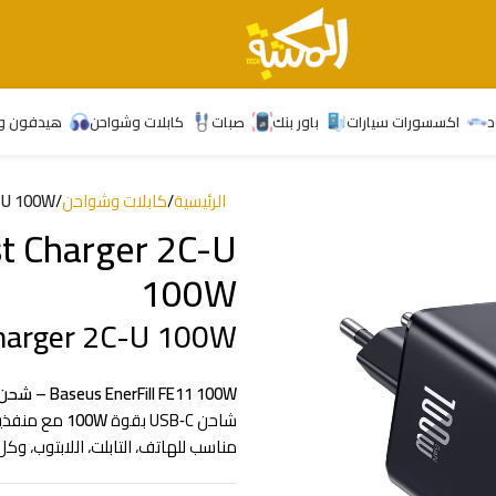
د
اكسسورات سيارات
باور بنك
صبات
كابلات وشواحن
هيدفون و
الرئيسية
/
كابلات وشواحن
/
C-U 100W
st Charger 2C-U
100W
Charger 2C-U 100W
Baseus EnerFill FE11 100W – شحن فائق القوة وسريع ⚡
شاحن USB‑C بقوة
100W
مع منفذين
مناسب للهاتف، التابلت، اللابتوب، وكل 