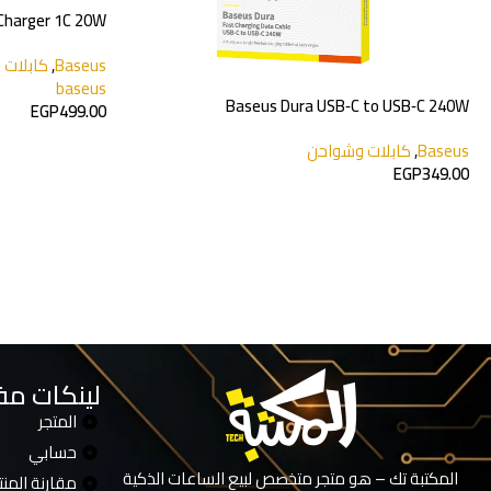
er 1C 20W
Baseus Palm Fast Charger 1C 20W
Baseus
,
كابلات وشواحن
Baseus
,
كا
EGP
450.00
baseus
EGP
499.00
لينكات مف
المتجر
حسابي
المكتبة تك – هو متجر متخصص لبيع الساعات الذكية
مقارنة المن