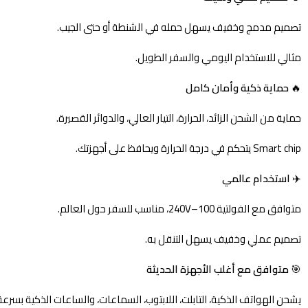
تصميم مدمج وخفيف يسهل حمله في الشنطة أو حتى الجيب.
مثالي للاستخدام اليومي والسفر الطويل.
🔥
حماية ذكية وأمان كامل
حماية من الشحن الزائد، الحرارة، التيار العالي، والدوائر القصيرة.
Smart chip يتحكم في درجة الحرارة ويحافظ على أجهزتك.
✈️
استخدام عالمي
متوافق مع الفولتية 100–240V، مناسب للسفر حول العالم.
تصميم عملي وخفيف يسهل التنقل به.
🎯
متوافق مع أغلب الأجهزة الحديثة
يشحن الهواتف الذكية، التابلت، اللابتوب، السماعات، والساعات الذكية بسرع