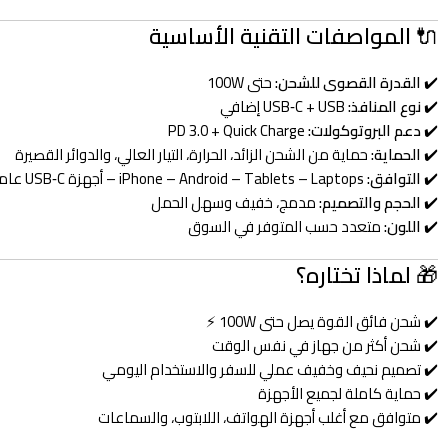
🔌
المواصفات التقنية الأساسية
✔️
القدرة القصوى للشحن:
حتى 100W
✔️
نوع المنافذ:
USB‑C + USB إضافي
✔️
دعم البروتوكولات:
PD 3.0 + Quick Charge
✔️
الحماية:
حماية من الشحن الزائد، الحرارة، التيار العالي، والدوائر القصيرة
✔️
التوافق:
iPhone – Android – Tablets – Laptops – أجهزة USB‑C عامة
✔️
الحجم والتصميم:
مدمج، خفيف وسهل الحمل
✔️
اللون:
متعدد حسب المتوفر في السوق
🎁
لماذا تختاره؟
✔️ شحن فائق القوة يصل حتى 100W ⚡
✔️ شحن أكثر من جهاز في نفس الوقت
✔️ تصميم نحيف وخفيف عملي للسفر والاستخدام اليومي
✔️ حماية كاملة لجميع الأجهزة
✔️ متوافق مع أغلب أجهزة الهواتف، اللابتوب، والسماعات