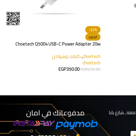
Choetech Q500
مدفوعاتك في امان
معه , شارع بابا