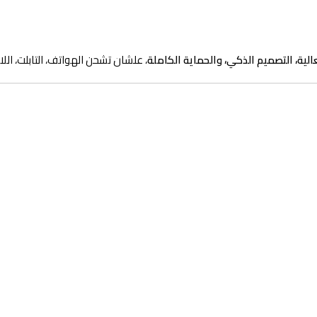
الية، التصميم الذكي، والحماية الكاملة
، علشان تشحن الهواتف، التابلت، اللابتوب، أو أي جهاز USB‑C بسرعة 