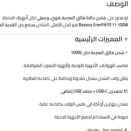
الوصف
لو بتدور على
شاحن حائط فائق السرعة، قوي، وعملي
لكل أجهزتك الحديثة،
Baseus EnerFill FE11 100W
هو الحل الأمثل. الشاحن بيجمع بين
القدرة الع
⭐
المميزات الرئيسية
⚡
شحن فائق السرعة حتى 100W
مناسب للهواتف، الأجهزة اللوحية، وأجهزة اللابتوب المتوافقة.
يقلل وقت الشحن بشكل ملحوظ ويحافظ على كفاءة البطارية.
🔌
منفذين USB‑C + منفذ USB إضافي
تشحن جهازين أو أكثر في نفس الوقت بكفاءة عالية.
مرونة في الاستخدام لجميع الأجهزة الحديثة.
📱
تصميم عملي ونحيف