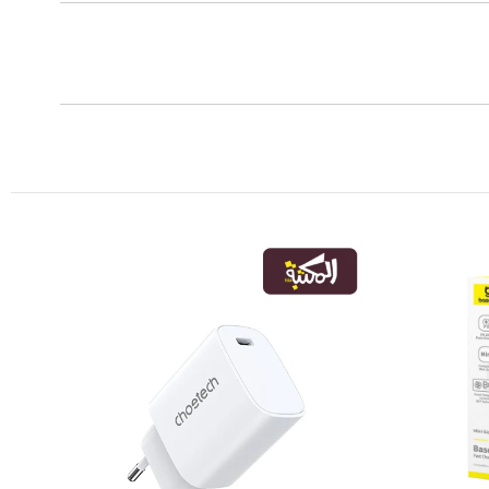
-27%
joyroom fast charger 30w PD
كابلات وشواحن
EGP
399.00
EGP
550.00