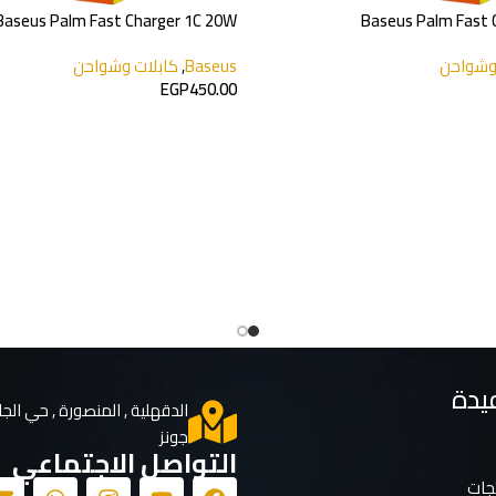
Baseus Palm Fast Charg
بلات وشواحن
-22%
اصليه
4 USB-C Power Adapter 20w
choetech
,
كابلات وشواحن
choetech
EGP
350.00
EGP
450.00
يدة
الدقهلية , المنصورة , حي الجا
جونز
التواصل الاجتماعي
تجات