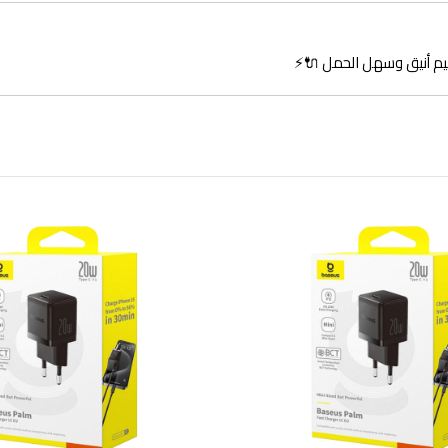
م أنيق وسهل الحمل 🔌⚡