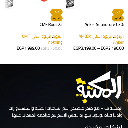
-27%
-7%
اصليه
اصليه
2
CMF Buds 2a
Anker Soundcore C30i
ايربود
,
ايربود اصلي
,
ANKER
ايربود
,
ايربود اصلي
,
CMF
ا
i
nothing
Anker
0
EGP
1,999.00
EGP
3,199.00
–
EGP
2,190.00
EGP
2,750.00
تحديد أحد الخيارات
تحديد أحد الخيارات
المكتبة تك – هو متجر متخصص لبيع الساعات الذكية والاكسسوارات
ولدينا قناة يوتيوب شهيرة بنفس الاسم تتم مراجعة المنتجات عليها
لينكات مفيدة