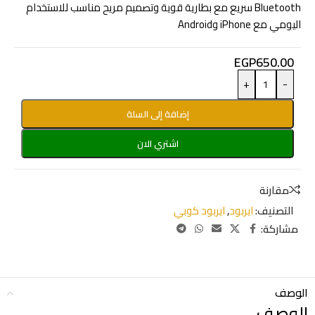
Bluetooth سريع مع بطارية قوية وتصميم مريح مناسب للاستخدام
اليومي مع iPhone وAndroid
EGP
650.00
+
-
إضافة إلى السلة
اشتري الان
مقارنة
التصنيف:
ايربود
,
ايربود كوبي
مشاركة:
الوصف
الوصف