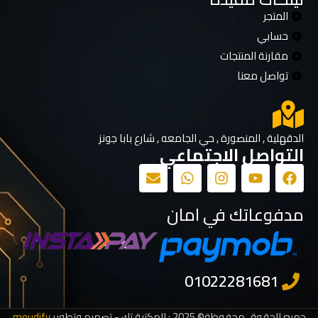
المتجر
حسابي
مقارنة المنتجات
تواصل معنا
الدقهلية , المنصورة , حي الجامعه , شارع بابا جونز
التواصل الاجتماعي
مدفوعاتك في امان
جميع الحقوق محفوظة© 2025 : المكتبة تك - تصميم وتطوير
moudify