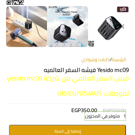
الرئيسية
/
كابلات وشواحن
Yesido mc09 فيشه السفر العالميه
فيش السفر العالمي من شركة yesido mc09
لموصلات UK/EU/US/AUS
EGP
350.00
EGP
550.00
1 متوفر في المخزون
إضافة إلى السلة