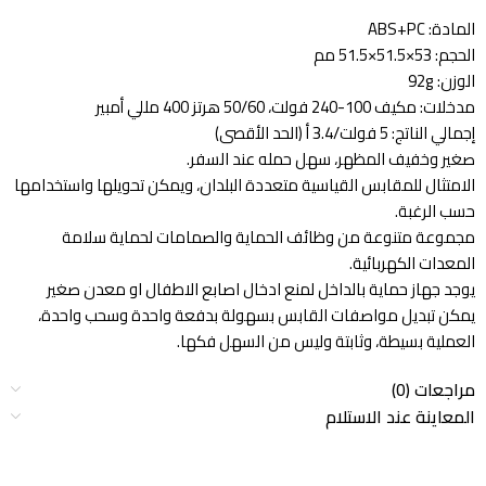
المادة: ABS+PC
الحجم: 53×51.5×51.5 مم
الوزن: 92g
مدخلات: مكيف 100-240 فولت، 50/60 هرتز 400 مللي أمبير
إجمالي الناتج: 5 فولت/3.4 أ (الحد الأقصى)
صغير وخفيف المظهر، سهل حمله عند السفر.
الامتثال للمقابس القياسية متعددة البلدان، ويمكن تحويلها واستخدامها
حسب الرغبة.
مجموعة متنوعة من وظائف الحماية والصمامات لحماية سلامة
المعدات الكهربائية.
يوجد جهاز حماية بالداخل لمنع ادخال اصابع الاطفال او معدن صغير
يمكن تبديل مواصفات القابس بسهولة بدفعة واحدة وسحب واحدة،
العملية بسيطة، وثابتة وليس من السهل فكها.
مراجعات (0)
المعاينة عند الاستلام