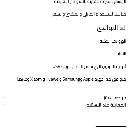
لا يسخن بسرعة مقارنة بالشواحن التقليدية
مناسب للاستخدام المنزلي والمكتبي والسفر
💻 التوافق
الهواتف الذكية
التابلت
أجهزة اللابتوب التي تدعم الشحن عبر USB-C
متوافق مع أجهزة Apple وSamsung وHuawei وXiaomi وغيرها
مراجعات (0)
المعاينة عند الاستلام