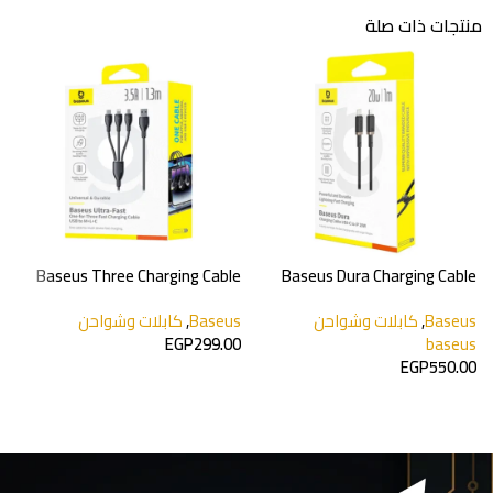
منتجات ذات صلة
C
Baseus Three Charging Cable
Baseus Dura Charging Cable
e
USB-C to Lightning 20W
Baseus
,
كابلات وشواحن
Baseus
,
كابلات وشواحن
e
0
EGP
299.00
baseus
EGP
550.00
إضافة إلى السلة
إضافة إلى السلة