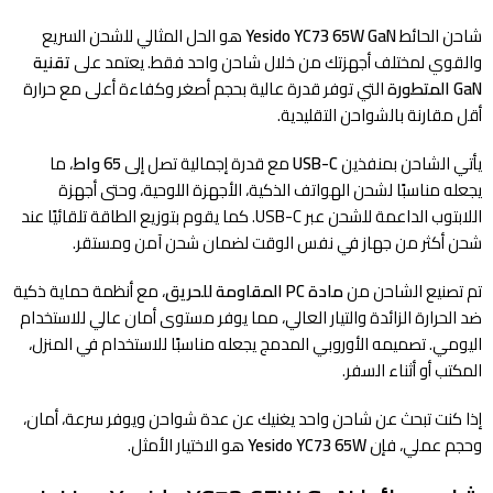
شاحن الحائط
Yesido YC73 65W GaN
هو الحل المثالي للشحن السريع
والقوي لمختلف أجهزتك من خلال شاحن واحد فقط. يعتمد على
تقنية
GaN المتطورة
التي توفر قدرة عالية بحجم أصغر وكفاءة أعلى مع حرارة
أقل مقارنة بالشواحن التقليدية.
يأتي الشاحن بمنفذين
USB-C
مع قدرة إجمالية تصل إلى
65 واط
، ما
يجعله مناسبًا لشحن الهواتف الذكية، الأجهزة اللوحية، وحتى أجهزة
اللابتوب الداعمة للشحن عبر USB-C. كما يقوم بتوزيع الطاقة تلقائيًا عند
شحن أكثر من جهاز في نفس الوقت لضمان شحن آمن ومستقر.
تم تصنيع الشاحن من
مادة PC المقاومة للحريق
، مع أنظمة حماية ذكية
ضد الحرارة الزائدة والتيار العالي، مما يوفر مستوى أمان عالي للاستخدام
اليومي. تصميمه الأوروبي المدمج يجعله مناسبًا للاستخدام في المنزل،
المكتب أو أثناء السفر.
إذا كنت تبحث عن شاحن واحد يغنيك عن عدة شواحن ويوفر سرعة، أمان،
وحجم عملي، فإن
Yesido YC73 65W
هو الاختيار الأمثل.