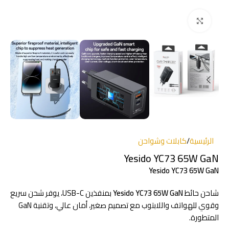
انقر للتكبير
الرئيسية
/
كابلات وشواحن
Yesido YC73 65W GaN
Yesido YC73 65W GaN
شاحن حائط
Yesido YC73 65W GaN
بمنفذين USB-C، يوفر شحن سريع
وقوي للهواتف واللابتوب مع تصميم صغير، أمان عالي، وتقنية GaN
المتطورة.