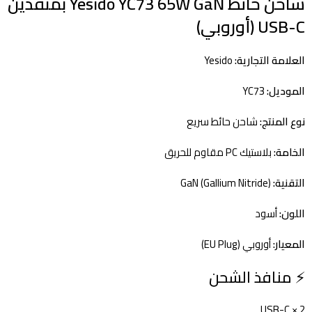
شاحن حائط Yesido YC73 65W GaN بمنفذين
USB-C (أوروبي)
العلامة التجارية:
Yesido
الموديل:
YC73
نوع المنتج:
شاحن حائط سريع
الخامة:
بلاستيك PC مقاوم للحريق
التقنية:
GaN (Gallium Nitride)
اللون:
أسود
المعيار:
أوروبي (EU Plug)
⚡ منافذ الشحن
2 × USB-C