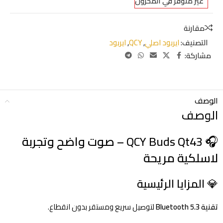
غير متوفر في المخزون
مقارنة
التصنيف:
ايربود اصلي
,
QCY
,
ايربود
مشاركة:
الوصف
الوصف
🎧 QCY Buds Qt43
– صوت واضح وتجربة
لاسلكية مريحة
💎
المزايا الرئيسية
تقنية Bluetooth 5.3
لتوصيل سريع ومستقر بدون انقطاع.