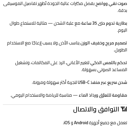
صوت نقي وواضح
بفضل مكبّرات عالية الجودة تُظهر تفاصيل الموسيقى
بدقة.
بطارية تدوم حتى 35 ساعة
مع علبة الشحن — مثالية للاستماع طوال
اليوم.
تصميم مريح وخفيف الوزن
يناسب الأذن ولا يسبب إزعاجًا مع الاستخدام
الطويل.
تحكم باللمس الذكي
لتغيير الأغاني، الرد على المكالمات، وتشغيل
المساعد الصوتي بسهولة.
شحن سريع عبر منفذ USB-C
لتجربة أكثر سهولة ومرونة.
مقاومة للتعرّق ورذاذ الماء
— مناسبة للرياضة والاستخدام اليومي.
📶
التوافق والاتصال
تعمل مع جميع أجهزة
Android
و
iOS
.