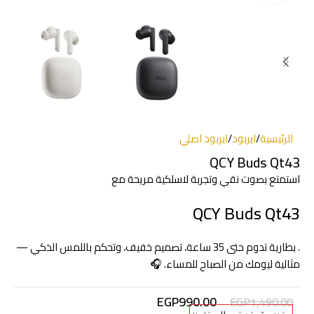
الرئيسية
/
ايربود
/
ايربود اصلي
QCY Buds Qt43
استمتع بصوت نقي وتجربة لاسلكية مريحة مع
QCY Buds Qt43
. بطارية تدوم حتى 35 ساعة، تصميم خفيف، وتحكم باللمس الذكي —
مثالية ليومك من الصباح للمساء. 🎧
EGP
990.00
EGP
1,490.00