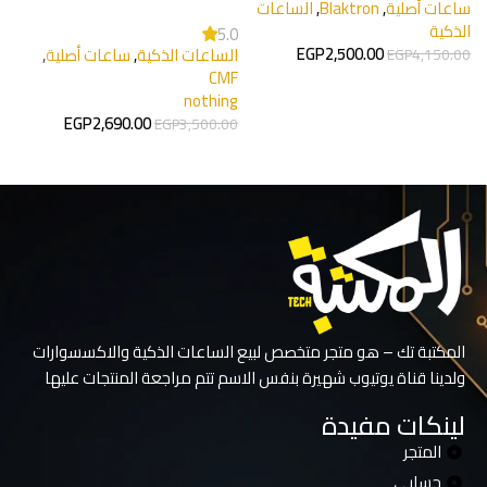
ساعات أصلية
,
Blaktron
,
الساعات
l
الذكية
5.0
n
EGP
2,500.00
الساعات الذكية
,
ساعات أصلية
,
EGP
4,150.00
س
CMF
ا
إضافة إلى السلة
nothing
0
EGP
2,690.00
EGP
3,500.00
تحديد أحد الخيارات
المكتبة تك – هو متجر متخصص لبيع الساعات الذكية والاكسسوارات
ولدينا قناة يوتيوب شهيرة بنفس الاسم تتم مراجعة المنتجات عليها
لينكات مفيدة
المتجر
حسابي