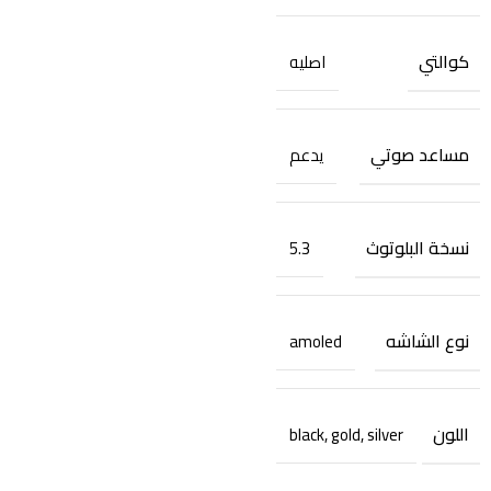
كوالتي
اصليه
مساعد صوتي
يدعم
نسخة البلوتوث
5.3
نوع الشاشه
amoled
اللون
black
,
gold
,
silver