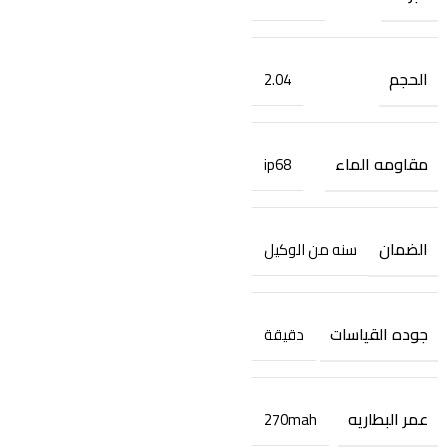
الحجم
2.04
مقاومه الماء
ip68
الضمان
سنه من الوكيل
جوده القياسات
دقيقة
عمر البطاريه
270mah