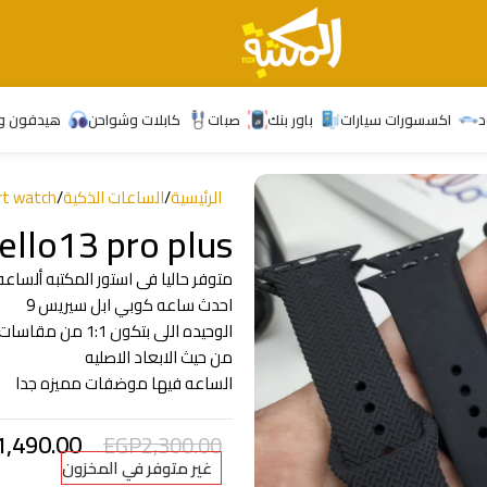
د
اكسسورات سيارات
باور بنك
صبات
كابلات وشواحن
هيدفون و
الرئيسية
/
الساعات الذكية
/
rt watch
hello13 pro plus
متوفر حاليا فى استور المكتبه ألساعه الـ llo13 pro plus
احدث ساعه كوبي ابل سيريس 9
الوحيده اللى بتكون 1:1 من مقاسات ساه ابل الاصليه
من حيث الابعاد الاصليه
الساعه فيها موضفات مميزه جدا
1,490.00
EGP
2,300.00
غير متوفر في المخزون