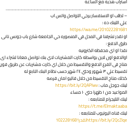
استراب هديه مع الساعه
……………………………………………………………………………………………………
– لطلب او الاستفسار يرجي التواصل واتس اب
علي اللينك ده :
https://wa.me/201022281681
او تقدر تشرفنا في المحل في المنصوره حي الجامعة شارع باب جونس تانى 
طرق الدفع :
نقدا او اي محفظه الكترونيه
اوالدفع اون لاين بواسطه كارت المشتريات لاي بنك تواصل معانا لشراء اى 
متاح فى الفرع الدفع والتقسيط من خلال اي كارت مشتريات عن طريق فو
تقسيط علي ٣ شهور وحتي ٢٤ شهر حسب نظام البنك التابع له
كذلك متاح التقسيط من خلال فاليو امان فرصه
لينك جوجل ماب :
https://bit.ly/2QAPlwv
المواعيد من ١ ظهرا حتي ١٠ مساء
لينك التليجرام للمتابعه :
https://t.me/Elmaktaaba
لينك قناه اليوتيوب للمتابعه :
https://bit.ly/2QcZIqeتقدر1022281681