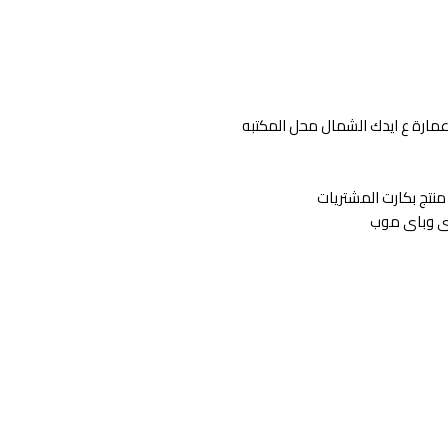
عمارة ع ايدك الشمال محل المكتبه
منتج بكارت المشتريات
رى وباى موب