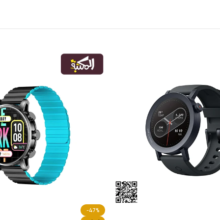
Mibro T2 smart watch
3.0
ساعات أصلية
,
Mibro
,
الساعات الذكية
عروض راس السنه
Mibro
EGP
3,099.00