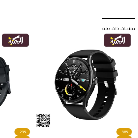
منتجات ذات صلة
-47%
-23%