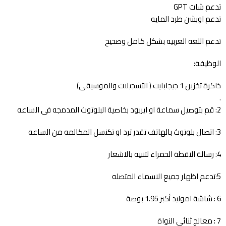
تدعم شات GPT
تدعم اوبشن طرد المايه
تدعم اللغه العربيه بشكل كامل وصحيح
الوظيفة:
ذاكرة تخزين 1 جيجابايت ( التسجيلات والموسيقى)
.
2: قم بتوصيل سماعة او ايربود بخاصية البلوتوث المدمجه فى الساعه
3: اتصال بلوتوث بالهاتف تقدر ترد او تكنسل المكالمه من الساعه
4: رسالة النقطة الحمراء لتنبيه بالاشعار
5:تدعم اظهار جميع الاسماء المتصله
6 : شاشة اموليد أكبر 1.95 بوصة
7 : معالج ثنائي النواة