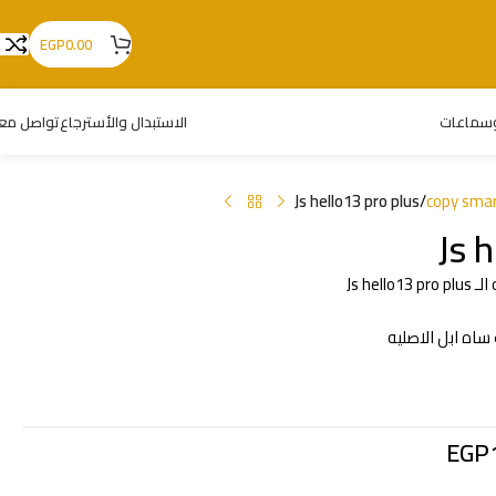
EGP
0.00
سماعات
الاستبدال والأسترجاع
تواصل معن
Js hello13 pro plus
/
copy sma
Js 
Js he
EGP