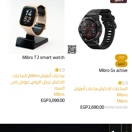
Mibro T2 smart watch
-23%
اصليه
3.0
o
Mibro Gs active
ساعات أصلية
,
Mibro
,
الساعات
الذكية
,
عرض اليوم
,
عروض راس
س
5.0
السنه
الساعات الذكية
,
ساعات أصلية
,
ا
Mibro
e
Mibro
EGP
3,099.00
0
Mibro
EGP
2,690.00
EGP
3,500.00
إضافة إلى السلة
تحديد أحد الخيارات