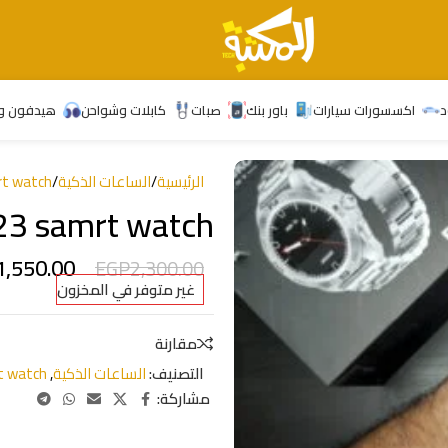
د
اكسسورات سيارات
باور بنك
صبات
كابلات وشواحن
هيدفون و
الرئيسية
/
الساعات الذكية
/
rt watch
23 samrt watch
1,550.00
EGP
2,300.00
غير متوفر في المخزون
مقارنة
التصنيف:
الساعات الذكية
,
t watch
مشاركة: