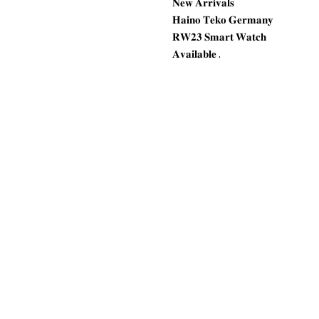
𝐍𝐞𝐰 𝐀𝐫𝐫𝐢𝐯𝐚𝐥𝐬
𝐇𝐚𝐢𝐧𝐨 𝐓𝐞𝐤𝐨 𝐆𝐞𝐫𝐦𝐚𝐧𝐲
𝐑𝐖𝟐𝟑 𝐒𝐦𝐚𝐫𝐭 𝐖𝐚𝐭𝐜𝐡
𝐀𝐯𝐚𝐢𝐥𝐚𝐛𝐥𝐞 .