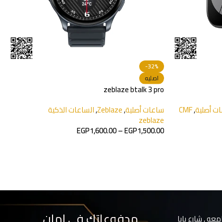
-32%
اصليه
zeblaze btalk 3 pro
ت أصلية
,
CMF
ساعات أصلية
,
Zeblaze
,
الساعات الذكية
zeblaze
EGP
1,600.00
–
EGP
1,500.00
مدفوعاتك في امان
معه , شارع بابا