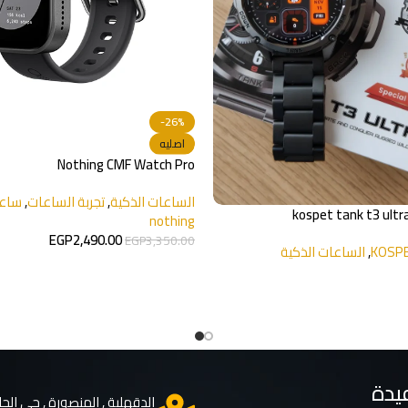
-26%
اصليه
Nothing CMF Watch Pro
الساعات الذكية
,
تجربة الساعات
,
ساعا
kospet tank t3 ultra
nothing
EGP
2,490.00
EGP
3,350.00
KOSP
,
الساعات الذكية
يدة
الدقهلية , المنصورة , حي الجا