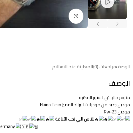
انقر للتكبير
الوصف
مراجعات (0)
المعاينة عند الاستلام
الوصف
متوفر حاليا في استور المكتبه
موديل جديد من موديلات البراند المميز Haino Teko
موديل Rw-23
للناس اللي تحب الأناقة
 germany