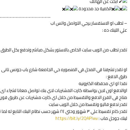
ابحث عن الهاتف
الكمية جد محدودة
………………………………………..
– لطلب او الاستفسار يرجي التواصل واتس اب
علي اللينك ده :
تقدر تطلب من الويب سايت الخاص بالاستور بشكل مباشر وتدفع بكل الطرق ال
او تقدر تشرفنا في المحل في المنصوره حي الجامعة شارع باب جونس تانى 
طرق الدفع :
نقدا او اي محفظه الكترونيه
اوالدفع اون لاين بواسطه كارت المشتريات لاي بنك تواصل معانا لشراء اى 
متاح فى الفرع الدفع والتقسيط من خلال اي كارت مشتريات عن طريق فور
تقدر تدفع فاليو وتقسط من خلال الويب سايت
تقدر كام تقسيط علي ٣ شهور وحتي ٢٤ شهر حسب نظام البنك التابع له لما تشرفنا في المحل
لينك جوجل ماب :
https://bit.ly/2QAPlwv