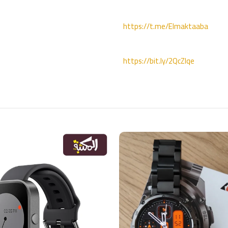
https://t.me/Elmaktaaba
https://bit.ly/2QcZIqe