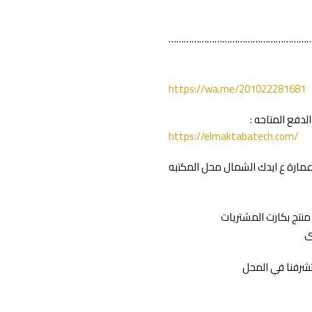
…………………………………………………
https://wa.me/201022281681
دفع المتاحه :
https://elmaktabatech.com/
عمارة ع ايدك الشمال محل المكتبه
منتج بكارت المشتريات
ى