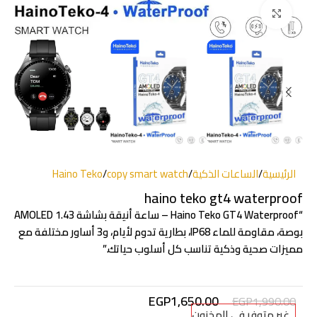
انقر للتكبير
الرئيسية
/
الساعات الذكية
/
copy smart watch
/
Haino Teko
haino teko gt4 waterproof
“Haino Teko GT4 Waterproof – ساعة أنيقة بشاشة AMOLED 1.43
بوصة، مقاومة للماء IP68، بطارية تدوم لأيام، و3 أساور مختلفة مع
مميزات صحية وذكية تناسب كل أسلوب حياتك.”
EGP
1,650.00
EGP
1,990.00
غير متوفر في المخزون