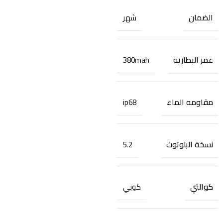
الضمان
شهر
عمر البطاريه
380mah
مقاومه الماء
ip68
نسخة البلوتوث
5.2
كوالتي
كوبي