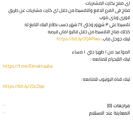
اى منتج بكارت المشتريات
متاح فى الفرع الدفع والتقسيط من خلال اي كارت مشتريات عن طريق
فورى وباى موب
تقسيط علي ٣ شهور وحتي ٢٤ شهر حسب نظام البنك التابع له
كذلك متاح التقسيط من خلال فاليو امان فرصه
لينك جوجل ماب :
https://bit.ly/2QAPlwv
المواعيد من ١ ظهرا حتي ١٠ مساء
لينك التليجرام للمتابعه :
https://t.me/Elmaktaaba
لينك قناه اليوتيوب للمتابعه :
https://bit.ly/2QcZIqe
مراجعات (0)
المعاينة عند الاستلام