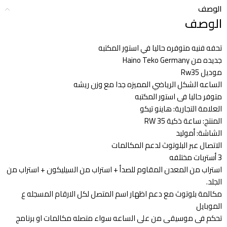
الوصف
الوصف
تحفه فنيه متوفره حاليا في استور المكتبه
جديده من Haino Teko Germany
موديل Rw35
الساعه الشكل الرياضي المميزه جدا مع وزن ريشه
متوفر حاليا فى استور المكتبه
العلامة التجارية: هاينو تيكو
المنتج: ساعة ذكية RW 35
الشاشة: أموليد
الاتصال عبر البلوتوث لدعم المكالمات
3 أستربات مختلفه
استراب من المعدن المقاوم للصدأ + استراب من السيليكون + استراب من
الجلد.
مكالمة بلوتوث مع دعم اظهار اسم المتصل لكل الارقام المسجله ع
الموبايل
تحكم فى موسيقى من على الساعه سواء متصله مكالمات او برنامج