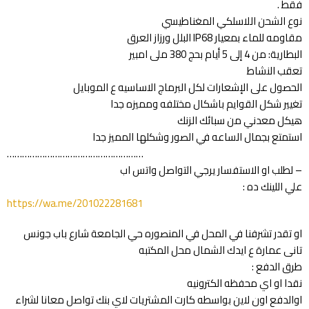
فقط .
نوع الشحن اللاسلكي المغناطيسي
مقاومه للماء بمعيار IP68 البلل ورزاز العرق
البطارية: من 4 إلى 5 أيام بحج 380 ملى امبير
تعقب النشاط
الحصول على الإشعارات لكل البرماج الاساسيه ع الموبايل
تغيير شكل القوايم باشكال مختلفه ومميزه جدا
هيكل معدني من سبائك الزنك
استمتع بجمال الساعه في الصور وشكلها المميز جدا
………………………………………………
– لطلب او الاستفسار يرجي التواصل واتس اب
علي اللينك ده :
https://wa.me/201022281681
او تقدر تشرفنا في المحل في المنصوره حي الجامعة شارع باب جونس
تانى عمارة ع ايدك الشمال محل المكتبه
طرق الدفع :
نقدا او اي محفظه الكترونيه
اوالدفع اون لاين بواسطه كارت المشتريات لاي بنك تواصل معانا لشراء