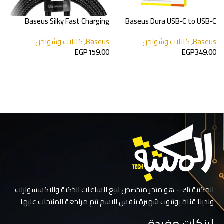
e
Baseus Silky Fast Charging
Baseus Dura USB‑C to USB‑C
USB‑A to USB‑C
240W
Baseus
,
كابلات وشواحن
Baseus
,
كابلات وشواحن
s
0
EGP
159.00
EGP
349.00
إضافة إلى السلة
إضافة إلى السلة
المكتبة تك – هو متجر متخصص لبيع الساعات الذكية والاكسسوارات
ولدينا قناة يوتيوب شهيرة بنفس الاسم تتم مراجعة المنتجات عليها
لينكات مفيدة