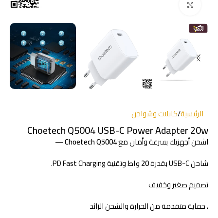
انقر للتكبير
الرئيسية
/
كابلات وشواحن
Choetech Q5004 USB-C Power Adapter 20w
اشحن أجهزتك بسرعة وأمان مع
Choetech Q5004
—
شاحن USB-C بقدرة
20 واط
وتقنية PD Fast Charging.
تصميم صغير وخفيف
، حماية متقدمة من الحرارة والشحن الزائد