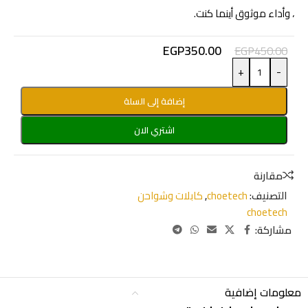
، وأداء موثوق أينما كنت.
EGP
350.00
EGP
450.00
+
-
إضافة إلى السلة
اشتري الان
مقارنة
التصنيف:
choetech
,
كابلات وشواحن
choetech
مشاركة:
معلومات إضافية