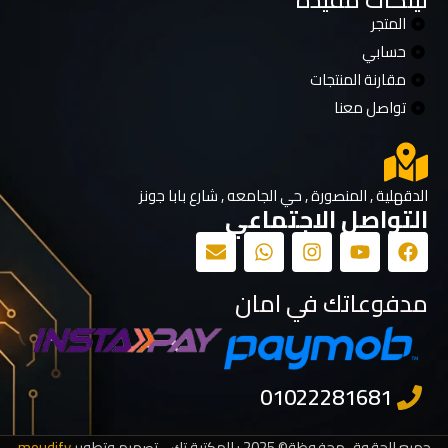
المتجر
حسابي
مقارنة المنتجات
تواصل معنا
الدقهلية , المنصورة , حي الجامعه , شارع بابا جونز
التواصل الاجتماعي
مدفوعاتك في امان
جميع الحقوق محفوظة© 2025 : المكتبة تك - تصميم وتطوير
moudify