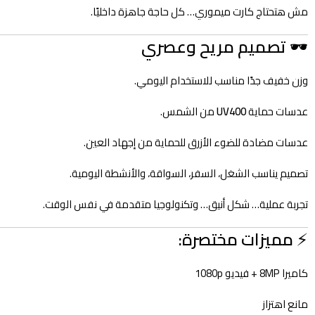
مش هتحتاج كارت ميموري… كل حاجة جاهزة داخليًا.
🕶️
تصميم مريح وعصري
وزن خفيف جدًا مناسب للاستخدام اليومي.
عدسات حماية
UV400
من الشمس.
عدسات مضادة للضوء الأزرق للحماية من إجهاد العين.
تصميم يناسب الشغل، السفر، السواقة، والأنشطة اليومية.
تجربة عملية… شكل أنيق… وتكنولوجيا متقدمة في نفس الوقت.
⚡
مميزات مختصرة:
كاميرا 8MP + فيديو 1080p
مانع اهتزاز