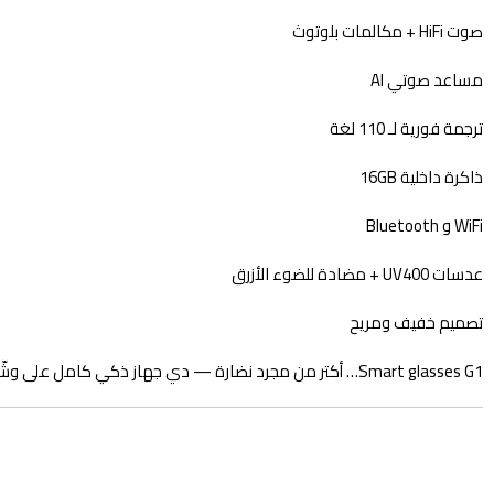
صوت HiFi + مكالمات بلوتوث
مساعد صوتي AI
ترجمة فورية لـ 110 لغة
ذاكرة داخلية 16GB
WiFi و Bluetooth
عدسات UV400 + مضادة للضوء الأزرق
تصميم خفيف ومريح
Smart glasses G1… أكتر من مجرد نضارة — دي جهاز ذكي كامل على وشّك!