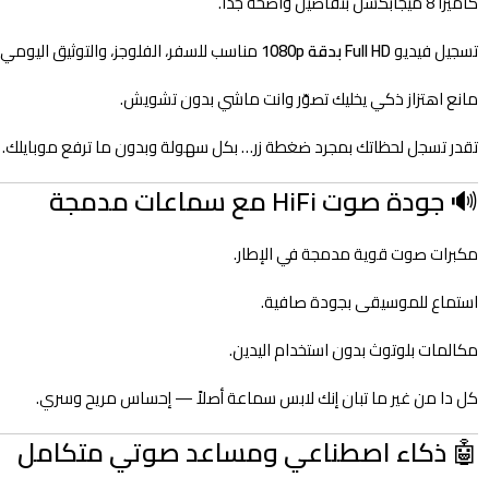
كاميرا 8 ميجابكسل بتفاصيل واضحة جدًا.
تسجيل فيديو
Full HD بدقة 1080p
مناسب للسفر، الفلوجز، والتوثيق اليومي.
مانع اهتزاز ذكي يخليك تصوّر وانت ماشي بدون تشويش.
تقدر تسجل لحظاتك بمجرد ضغطة زر… بكل سهولة وبدون ما ترفع موبايلك.
🔊
جودة صوت HiFi مع سماعات مدمجة
مكبرات صوت قوية مدمجة في الإطار.
استماع للموسيقى بجودة صافية.
مكالمات بلوتوث بدون استخدام اليدين.
كل دا من غير ما تبان إنك لابس سماعة أصلاً — إحساس مريح وسري.
🤖
ذكاء اصطناعي ومساعد صوتي متكامل