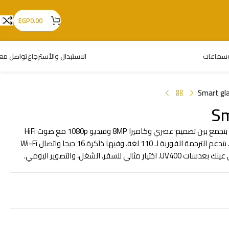
EGP
0.00
سماعات
الاستبدال والأسترجاع
تواصل معن
Smart gl
Sm
Smart glasses G1 هي نظارة ذكية بتجمع بين تصميم عصري وكاميرا 8MP وفيديو 1080p مع صوت HiFi
ومساعد صوتي بالذكاء الاصطناعي. بتدعم الترجمة الفورية لـ 110 لغة، وفيها ذاكرة 16 جيجا واتصال Wi-Fi