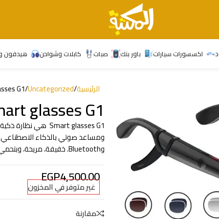
د
اكسسورات سيارات
باور بنك
صبات
كابلات وشواحن
هيدفون و
الرئيسية
/
Uncategorized
/
asses G1
art glasses G1
وBluetooth. خفيفة، مريحة، وبتحمي عينك بعدسات UV400. اختيار مثالي للسفر، الشغل، والتصوير اليومي.
EGP
4,500.00
غير متوفر في المخزون
مقارنة