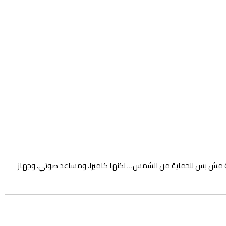
Smart glas هي الاختيار اللي هيغيّر تجربتك بالكامل. نضارة ذكية مش بس للحماية من الشمس… لكنها كاميرا، ومساعد صوتي، وجهاز