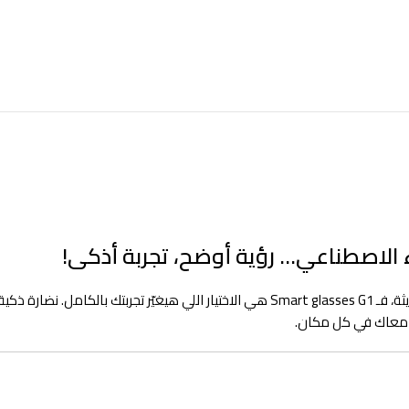
لو بتدور على منتج يجمع بين شكل النظارات العصرية وأدوات التكنولوجيا الحديثة، فـ ses G1
 معاك في كل مكان.