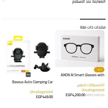
المعاينة عند الاستلام
منتجات ذات صلة
-24%
AIXON AI Smart Glasses with
8MP Camera
Baseus Auto Clamping Car
اكسسوارات تصوير
,
Mount
Uncategorized
Uncategorized
EGP
4,200.00
EGP
5,500.00
EGP
449.00
1
إضافة إلى السلة
b
إضافة إلى السلة