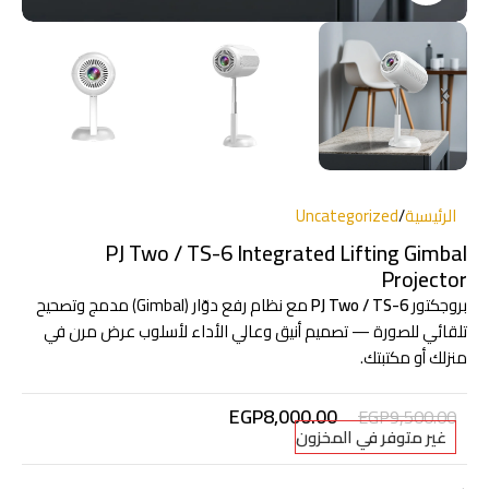
الرئيسية
/
Uncategorized
PJ Two / TS-6 Integrated Lifting Gimbal
Projector
بروجكتور
PJ Two / TS-6
مع نظام رفع دوّار (Gimbal) مدمج وتصحيح
تلقائي للصورة — تصميم أنيق وعالي الأداء لأسلوب عرض مرن في
منزلك أو مكتبتك.
EGP
8,000.00
EGP
9,500.00
غير متوفر في المخزون