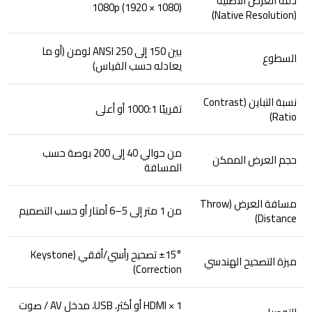
دقة العرض الأصلية
1080p (1920 × 1080)
(Native Resolution)
بين 150 إلى 250 ANSI لومن (أو ما
السطوع
يعادله حسب القياس)
نسبة التباين (Contrast
تقريبًا 1000:1 أو أعلى
Ratio)
من حوالي 40 إلى 200 بوصة حسب
حجم العرض الممكن
المسافة
مسافة العرض (Throw
من 1 متر إلى 5–6 أمتار أو حسب التصميم
Distance)
±15° تصحيح رأسي/أفقي (Keystone
ميزة التصحيح الهندسي
Correction)
HDMI × 1 أو أكثر، USB، مدخل AV / صوت