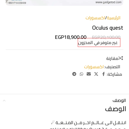
الرئيسية
/
اكسسورات
Oculus quest
EGP
18,900.00
EGP
20,100.00
غير متوفر في المخزون
مقارنة
التصنيف:
اكسسورات
مشاركة:
الوصف
الوصف
انـتـقـل الـى عــالــم اخــر مــن المـتــعــة ☄