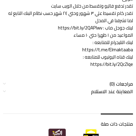
تقدر تدفع فاليو وتقسط من خلال الويب سايت
تقدر كام تقسيط علي ٣ شهور وحتي ٢٤ شهر حسب نظام البنك التابع له
لما تشرفنا في المحل
لينك جوجل ماب : https://bit.ly/2QAPlwv
المواعيد من ١ ظهرا حتي ١٠ مساء
لينك التليجرام للمتابعه :
https://t.me/Elmaktaaba
لينك قناه اليوتيوب للمتابعه :
https://bit.ly/2QcZIqe
مراجعات (0)
المعاينة عند الاستلام
منتجات ذات صلة