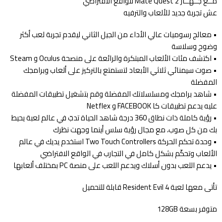
مــع جــهــاز Mate Quest 2 للواقع الافتراضي
عش تجربة جديد للألعاب والترفيه
• معالج رسوميات عالي الأداء من الجيل الثاني ليقدم تجربة لعب أكثر
وضوح وسلاسة
• اكتشف مئات الألعاب المبتكرة والرائعة على منصحة Oculus و Steam
• صوت سيمنائي ثلاثي الأبعاد لتستمتع بالتركيز على ألعاب وبرامجك
المفضلة
• شاهد برامجك ومسلسلاتك المفضلة وقم بتشغيل تطبيقات المفضلة
عليه يدعم تطبيقات كا FACEBOOK و Netflex
• رؤية كاملة ذات نطاق 360 درجة شاهد الحياة تدبّ في عالم لعبة يحيط
بك من كل صوب، مع مجال رؤية سلس أينما وجهت نظرك
• وحدة تحكم الحركة Two Touch Controllers استخدم يديك في عالم
الألعاب وتحكّم بشكل كامل في التجارب في الواقع الافتراضي
• يدعم اللعب بدون أسلاك ويدعم اللعب على منصة PC بمختلف ألعابها
تأتى معها لعبة Resident Evil 4 قابلة للتحميل
متوفر بسعة 128GB