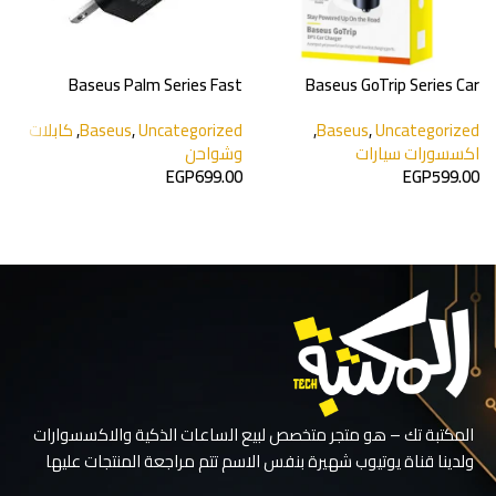
s
Baseus Palm Series Fast
Baseus GoTrip Series Car
Charger 30W
Charger
Uncategorized
,
Baseus
,
Uncategorized
,
Baseus
,
كابلات
s
اكسسورات سيارات
وشواحن
ا
0
EGP
699.00
EGP
599.00
إضافة إلى السلة
إضافة إلى السلة
المكتبة تك – هو متجر متخصص لبيع الساعات الذكية والاكسسوارات
ولدينا قناة يوتيوب شهيرة بنفس الاسم تتم مراجعة المنتجات عليها