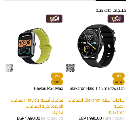
منتجات ذات صلة
-26%
-38%
T
اصليه
اصليه
Haylou RS4 Max
Blaktron Halo T1 Smartwatch
س
ا
ساعات أصلية
,
Blaktron
,
الساعات
ساعات أصلية
,
Haylou
,
الساعات
y
الذكية
الذكية
,
تجربة الساعات
Haylou
blaktron
EGP
1,490.00
EGP
1,990.00
EGP
2,000.00
EGP
3,200.00
إضافة إلى السلة
تحديد أحد الخيارات