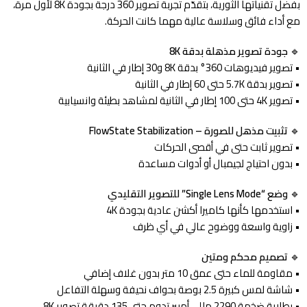
بفضل تقنياتها الثورية، بتقدّم تجربة تصوير 360 درجة بجودة 8K لأول مرة،
مع أداء فائق وسلاسة عالية مهما كانت الحركة.
🔹
جودة تصوير مذهلة بدقة 8K
• تصوير فيديوهات 360° بدقة 8K و30 إطار في الثانية
• تصوير بدقة 5.7K حتى 60 إطار في الثانية
• تصوير 4K حتى 100 إطار في الثانية لمشاهد بطيئة وانسيابية
🔹
تثبيت مذهل للصورة – FlowState Stabilization
• تصوير ثابت حتى في أقصى الحركات
• بدون احتياج لجيمبال أو أدوات مساعدة
🔹
وضع “Single Lens Mode” للتصوير التقليدي
• استخدمها كأنها كاميرا أكشن عادية بجودة 4K
• زاوية واسعة ووضوح عالي في أي ظرف
🔹
تصميم محكم ومتين
• مقاومة للماء حتى عمق 10 متر بدون غلاف إضافي
• شاشة لمس كبيرة 2.5 بوصة بحواف نحيفة وسهلة التفاعل
• بطارية ضخمة 2290 مللي أمبير تدوم حتى 135 دقيقة تصوير 8K