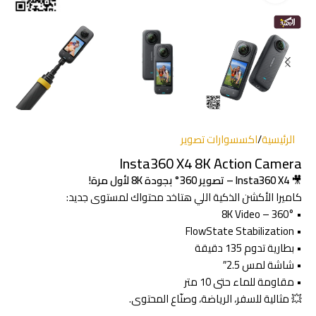
الرئيسية
/
اكسسوارات تصوير
Insta360 X4 8K Action Camera
🎥
Insta360 X4 – تصوير 360° بجودة 8K لأول مرة!
كاميرا الأكشن الذكية اللي هتاخد محتواك لمستوى جديد:
• 8K Video – 360°
• FlowState Stabilization
• بطارية تدوم 135 دقيقة
• شاشة لمس 2.5″
• مقاومة للماء حتى 10 متر
💥 مثالية للسفر، الرياضة، وصنّاع المحتوى.