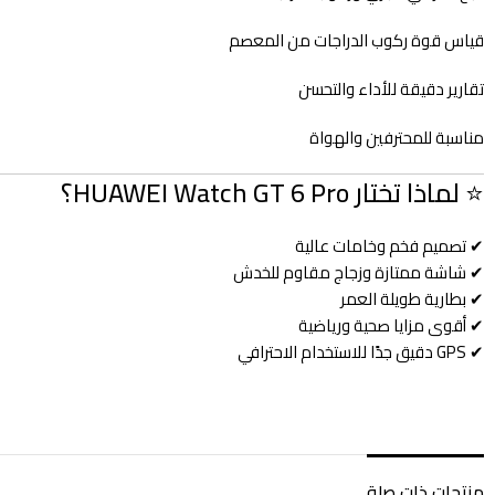
قياس قوة ركوب الدراجات من المعصم
تقارير دقيقة للأداء والتحسن
مناسبة للمحترفين والهواة
⭐ لماذا تختار HUAWEI Watch GT 6 Pro؟
✔ تصميم فخم وخامات عالية
✔ شاشة ممتازة وزجاج مقاوم للخدش
✔ بطارية طويلة العمر
✔ أقوى مزايا صحية ورياضية
✔ GPS دقيق جدًا للاستخدام الاحترافي
منتجات ذات صلة