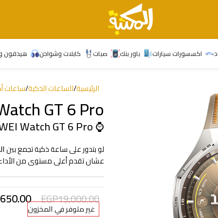
د
اكسسورات سيارات
باور بنك
صبات
كابلات وشواحن
هيدفون و
الرئيسية
/
الساعات الذكية
/
ساعات أص
atch GT 6 Pro
⌚ HUAWEI Watch GT 6 Pro
لو بتدور على ساعة ذكية تجمع بين
ال
عشان تقدم أعلى مستوى من الأداء ا
,650.00
EGP
19,000.00
غير متوفر في المخزون