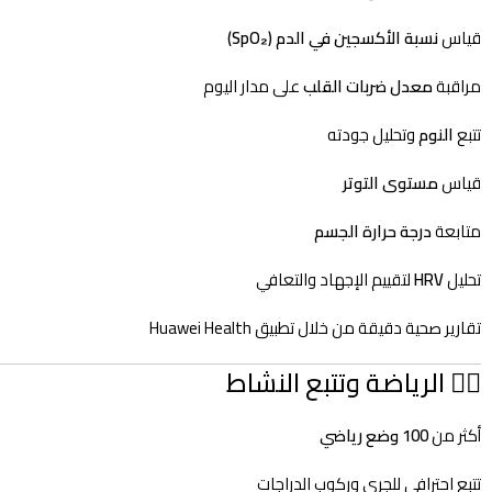
قياس
نسبة الأكسجين في الدم (SpO₂)
مراقبة
معدل ضربات القلب
على مدار اليوم
تتبع
النوم
وتحليل جودته
قياس
مستوى التوتر
متابعة
درجة حرارة الجسم
تحليل
HRV
لتقييم الإجهاد والتعافي
تقارير صحية دقيقة من خلال تطبيق Huawei Health
🏃‍♂️ الرياضة وتتبع النشاط
أكثر من
100 وضع رياضي
تتبع احترافي للجري وركوب الدراجات