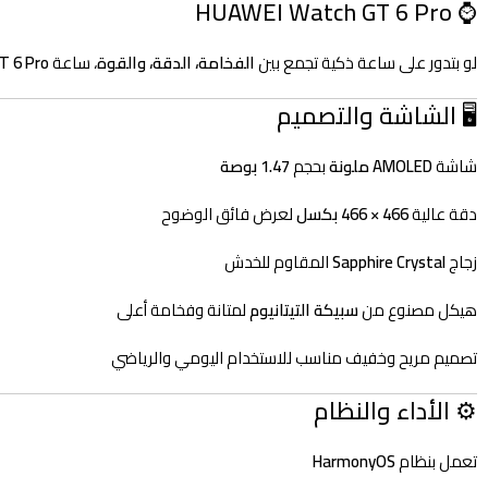
⌚ HUAWEI Watch GT 6 Pro
لو بتدور على ساعة ذكية تجمع بين
الفخامة، الدقة، والقوة
، ساعة
T 6 Pro
🖥️ الشاشة والتصميم
شاشة
AMOLED ملونة
بحجم
1.47 بوصة
دقة عالية
466 × 466 بكسل
لعرض فائق الوضوح
زجاج
Sapphire Crystal
المقاوم للخدش
هيكل مصنوع من
سبيكة التيتانيوم
لمتانة وفخامة أعلى
تصميم مريح وخفيف مناسب للاستخدام اليومي والرياضي
⚙️ الأداء والنظام
تعمل بنظام
HarmonyOS