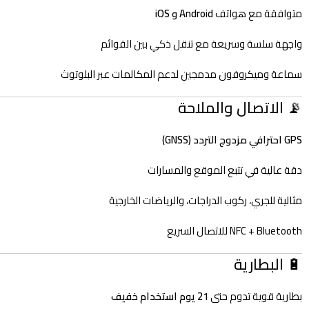
متوافقة مع هواتف
Android و iOS
واجهة سلسة وسريعة مع تنقل ذكي بين القوائم
سماعة وميكروفون مدمجين لدعم المكالمات عبر البلوتوث
📡 الاتصال والملاحة
GPS احترافي مزدوج التردد (GNSS)
دقة عالية في تتبع الموقع والمسارات
مثالية للجري، ركوب الدراجات، والرياضات الخارجية
NFC + Bluetooth للاتصال السريع
🔋 البطارية
بطارية قوية تدوم حتى
21 يوم استخدام خفيف