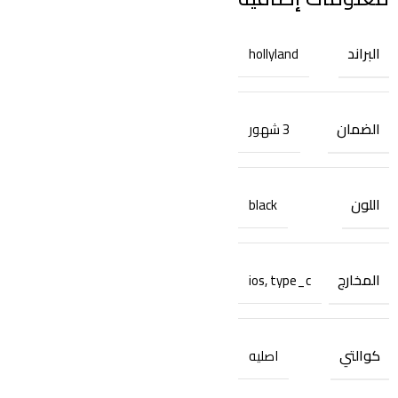
البراند
hollyland
الضمان
3 شهور
اللون
black
المخارج
ios
,
type_c
كوالتي
اصليه