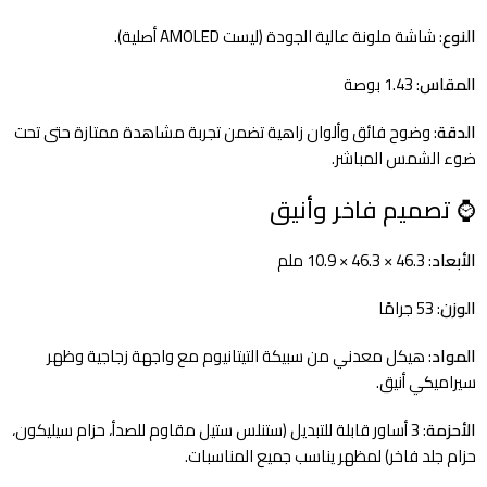
النوع
: شاشة ملونة عالية الجودة (ليست AMOLED أصلية).
المقاس
: 1.43 بوصة
الدقة
: وضوح فائق وألوان زاهية تضمن تجربة مشاهدة ممتازة حتى تحت
ضوء الشمس المباشر.
⌚ تصميم فاخر وأنيق
الأبعاد
: 46.3 × 46.3 × 10.9 ملم
الوزن
: 53 جرامًا
المواد
: هيكل معدني من سبيكة التيتانيوم مع واجهة زجاجية وظهر
سيراميكي أنيق.
الأحزمة
: 3 أساور قابلة للتبديل (ستنلس ستيل مقاوم للصدأ، حزام سيليكون،
حزام جلد فاخر) لمظهر يناسب جميع المناسبات.