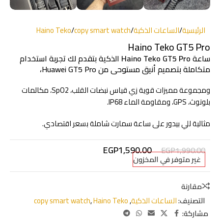
الرئيسية
/
الساعات الذكية
/
copy smart watch
/
Haino Teko
Haino Teko GT5 Pro
ساعة
Haino Teko GT5 Pro
الذكية بتقدم لك تجربة استخدام
متكاملة بتصميم أنيق مستوحى من Huawei GT5 Pro،
ومجموعة مميزات قوية زي قياس نبضات القلب، SpO2، مكالمات
بلوتوث، GPS، ومقاومة الماء IP68.
مثالية للي بيدور على ساعة سمارت شاملة بسعر اقتصادي.
EGP
1,590.00
EGP
1,990.00
غير متوفر في المخزون
مقارنة
التصنيف:
الساعات الذكية
,
Haino Teko
,
copy smart watch
مشاركة: